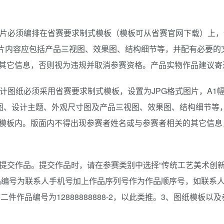
图片必须编排在省赛要求制式模板（模板可从省赛官网下载）上，
dpi。图片内容应包括产品三视图、效果图、结构细节等，并配有必要
其它信息，否则视为违规并取消参赛资格。产品实物作品建议寄
计图纸必须采用省赛要求制式模板，设置为JPG格式图片，A1
三维效果图、设计主题、外观尺寸图及产品三视图、效果图、结构细节等
模板内。版面内不得出现参赛者姓名或与参赛者相关的其它信息
在线提交作品。提交作品时，请在参赛类别中选择“传统工艺美术创
品编号为联系人手机号加上作品序列号作为作品顺序号，如联系
-1，第二件作品编号为12888888888-2，以此类推。3、图纸模板
。