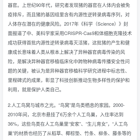
器官。上世纪90年代，研究者发现猪的器官在人体内会被免
疫排斥，而且猪的基因组里含有内源性逆转录病毒序列，对
人体存在潜在的健康风险。2017年《科学（Science）》封
面报道了中、美科学家采用CRISPR-Cas9和体细胞克隆技术
成功获得首批内源性逆转录病毒灭活猪，这批猪的产生和健
康成长意味着人类从根本上解决了异种器官病毒传染的风
险，是解决异种器官移植临床化中跨物种病毒传播安全性问
题的关键，被认为是异种器官移植科学研究进程中标志性、
里程碑式的成果，彰显了科技创新推动生物多样性的保护和
利用，就是保护人类自己。
2.人工鸟窝与城市之光。“鸟窝”是鸟类栖息的家园。2000-
2010年间，北京市悬挂了6万余个人工鸟巢，入住率达到
36%，这些鸟类在人工鸟巢里“安家”、“生儿育女”，“人工鸟
巢”的材质也经历了从稻草、椰棕垫、竹条、柳条、藤条等的