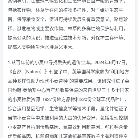
案例导引：在全球气候变化和生态环境日益严峻的背景下，
包括农作物、林草等在内的植物多样性，对于维护生态平
衡、保障粮食安全、促进可持续发展具有重要意义。聚焦珍
稀、濒危植物或主要农作物、林草的多样性的保护与利用，
提高公众的认识，推进理论或技术创新，对保护生存环境、
提高人类物质生活水准意义重大。
1.从百年前的小麦中寻找丢失的遗传宝库。2024年6月17日，
《自然（Nature）》刊登了中、英等国科学家题为“利用地方
品种多样性助力现代小麦育种”的重要成果。该研究引进了英
国约翰·英纳斯中心百年前收集保藏的来自世界三十多个国家
的小麦种质资源（827份地方品种和220份全球现代品种），
综合运用基因组学、生物信息学等技术手段，量化并验证了
当前小麦育种中未被利用的大量的优异变异，包括发现控制
小麦高产且抗倒伏新基因、氮高效利用新基因、籽粒钙含量
优质新基因、抗稻瘟病和叶斑病新基因等数千个有利遗传变