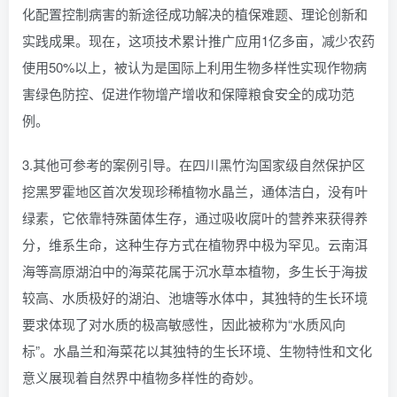
化配置控制病害的新途径成功解决的植保难题、理论创新和
实践成果。现在，这项技术累计推广应用1亿多亩，减少农药
使用50%以上，被认为是国际上利用生物多样性实现作物病
害绿色防控、促进作物增产增收和保障粮食安全的成功范
例。
3.其他可参考的案例引导。在四川黑竹沟国家级自然保护区
挖黑罗霍地区首次发现珍稀植物水晶兰，通体洁白，没有叶
绿素，它依靠特殊菌体生存，通过吸收腐叶的营养来获得养
分，维系生命，这种生存方式在植物界中极为罕见。云南洱
海等高原湖泊中的海菜花属于沉水草本植物，多生长于海拔
较高、水质极好的湖泊、池塘等水体中，其独特的生长环境
要求体现了对水质的极高敏感性，因此被称为“水质风向
标”。水晶兰和海菜花以其独特的生长环境、生物特性和文化
意义展现着自然界中植物多样性的奇妙。