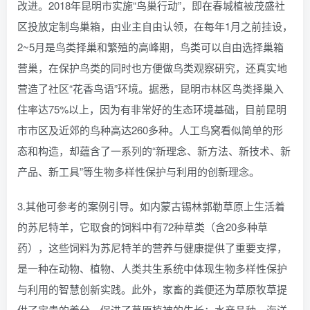
改进。2018年昆明市实施“鸟巢行动”，即在春城植被茂盛社
区投放定制鸟巢箱，由业主自由认领，在每年1月之前挂设，
2~5月是鸟类择巢和繁殖的高峰期，鸟类可以自由选择巢箱
营巢，在保护鸟类的同时也方便做鸟类观察研究，还真实地
营造了社区“花香鸟语”环境。据悉，昆明市林区鸟类择巢入
住率达75%以上，因为有非常好的生态环境基础，目前昆明
市市区及近郊的鸟种高达260多种。人工鸟窝看似简单的形
态和构造，却蕴含了一系列的“新理念、新方法、新技术、新
产品、新工具”等生物多样性保护与利用的创新理念。
3.其他可参考的案例引导。如内蒙古锡林郭勒草原上生活着
的苏尼特羊，它取食的饲料中有72种草类（含20多种草
药），这些饲料为苏尼特羊的营养与健康提供了重要支撑，
是一种在动物、植物、人类共生系统中体现生物多样性保护
与利用的智慧创新实践。此外，家畜的粪便还为草原牧草提
供了宝贵的养分，促进了草原植被的生长；水产品种、海洋