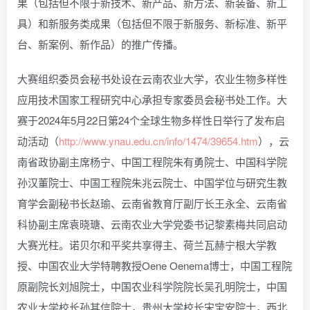
果（包括但不限于新技术、新产品、新方法、新装备、新工
具）和新服务类成果（包括但不限于新服务、新标准、新平
台、新案例、新作品）的推广传播。
大赛组织委员会秘书处设在云南农业大学，农业生物多样性
应用技术国家工程研究中心承担专家委员会秘书处工作。大
赛于2024年5月22日第24个全球生物多样性日举行了发布启
动活动（
http://www.ynau.edu.cn/info/1474/39654.htm
），云
南省政协副主席杨宁、中国工程院朱有勇院士、中国科学院
孙汉董院士、中国工程院朱兆云院士、中国学位与研究生教
育学会副秘书长赵瑜、云南省教育厅副厅长王永全、云南省
科协副主席袁晓瑭、云南农业大学党委书记黎素梅共同启动
大赛光柱。诺贝尔和平奖共享得主、荷兰瓦赫宁根大学教
授、中国农业大学特聘教授Oene Oenema博士，中国工程院
原副院长刘旭院士，中国农业科学院院长吴孔明院士，中国
农业大学校长孙其信院士，贵州大学校长宋宝安院士，西北