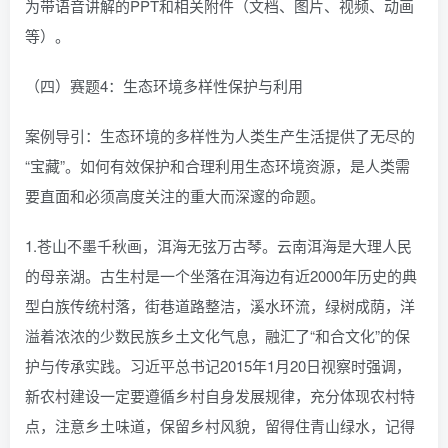
为带语音讲解的PPT和相关附件（文档、图片、视频、动画
等）。
（四）赛题4：生态环境多样性保护与利用
案例导引：生态环境的多样性为人类生产生活提供了无尽的
“宝藏”。如何有效保护和合理利用生态环境资源，是人类需
要直面和必须高度关注的重大而深邃的命题。
1.苍山不墨千秋画，洱海无弦万古琴。云南洱海是大理人民
的母亲湖。古生村是一个坐落在洱海边有近2000年历史的典
型白族传统村落，街巷道路整洁，溪水环流，绿树成荫，洋
溢着浓浓的少数民族乡土文化气息，融汇了“和合文化”的保
护与传承实践。习近平总书记2015年1月20日视察时强调，
新农村建设一定要遵循乡村自身发展规律，充分体现农村特
点，注意乡土味道，保留乡村风貌，留得住青山绿水，记得