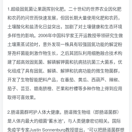
1.超级固氮菌让果蔬挥别化肥。二十世纪的世界农业因化肥
和农药的问世而快速发展，但因长期大量使用化肥和农药，
土壤酸化和盐渍化日益突出，加剧了对土壤健康和生态环境
多样性的影响。2006年中国科学家王开运教授带领研究生做
土壤熏蒸试验时，意外发现一株具有较强固氮功能的解淀粉
芽孢杆菌能刺激作物生长，之后其团队利用细胞融合技术构
建了超高效固氮菌、解磷解钾菌和抗病拮抗菌三大菌系，优
化组成了具有固氮、解磷、解钾和抗病功能的微生物菌群，
开发了生物智能肥料产品，在番茄、黄瓜、西葫芦、辣椒、
茄子、芸豆、赣南脐橙、芒果和柠檬等多种作物上得到应用
取得可喜效果。
2.肠道菌群呵护人体大健康。肠道微生物组（即肠道菌群）
是人体内最大的细菌“蓄水池”，与人类健康密切相关。国际
免疫学专家Justin Sonnenburg教授提出，“可以把肠道菌群想