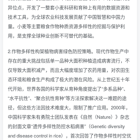
异位点，开发了一整套小麦科研和育种上有用的数据资源和
技术工具，为全球农业科技发展贡献了中国智慧和中国力
量。小麦等主要粮食作物种质资源多样性的挖掘与保护利
用，是支撑全球种业创新不可替代的基础。
2.作物多样性构架植物病害绿色防控策略。现代作物生产中
存在的重大挑战包括单一品种大面积种植造成病害流行，不
仅导致大面积减产，而且大幅度增加了农药用量，对农田生
态环境和粮食生产构成了极大的潜在风险。从上世纪五十年
代开始，世界各国的科学家从育种角度提出了“多系品种”、
“水平抗性”、“聚合抗性育种”等方法探索解决这一难题的途
径，但这些方法因技术难度大，限制了推广应用。2000年，
中国科学家朱有勇院士团队发表在《自然（Nature）》杂志
的封面文章“遗传多样性防控水稻病害”（Genetic diversity
and disease control in rice），首次回答了作物多样性时空优