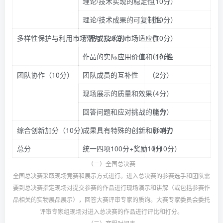
理论/技术实现的稳定性
（10分）
理论/技术成果的可复制性
（10分）
多样性保护与利用市场潜力（20分）
产品或技术的市场适应性
（10分）
作品的实际应用价值和可行性
（10分）
团队协作（10分）
团队成员的互补性
（2分）
现场展示的质量和效果
（4分）
回答问题和应对挑战的能力
（4分）
综合创新加分（10分）
成果具有特殊的创新和影响力
（10分）
总分
统一四项100分+奖励10分
（110分）
（二）全国总决赛
全国总决赛采取现场竞赛和展示方式进行。进入总决赛的参赛选手和团队需
要到总决赛指定现场对提交参赛的作品进行现场演示和讲解（或包括参赛作
品相关的实物展品展示），回答大赛评审专家的质询。大赛专家委员会委托
评审专家组现场对进入总决赛的作品进行评比和打分。