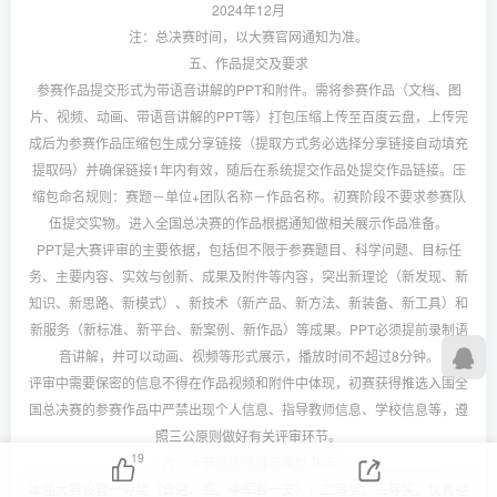
2024年12月
注：总决赛时间，以大赛官网通知为准。
五、作品提交及要求
参赛作品提交形式为带语音讲解的PPT和附件。需将参赛作品（文档、图
片、视频、动画、带语音讲解的PPT等）打包压缩上传至百度云盘，上传完
成后为参赛作品压缩包生成分享链接（提取方式务必选择分享链接自动填充
提取码）并确保链接1年内有效，随后在系统提交作品处提交作品链接。压
缩包命名规则：赛题－单位+团队名称－作品名称。初赛阶段不要求参赛队
伍提交实物。进入全国总决赛的作品根据通知做相关展示作品准备。
PPT是大赛评审的主要依据，包括但不限于参赛题目、科学问题、目标任
务、主要内容、实效与创新、成果及附件等内容，突出新理论（新发现、新
知识、新思路、新模式）、新技术（新产品、新方法、新装备、新工具）和
新服务（新标准、新平台、新案例、新作品）等成果。PPT必须提前录制语
音讲解，并可以动画、视频等形式展示，播放时间不超过8分钟。
评审中需要保密的信息不得在作品视频和附件中体现，初赛获得推选入围全
国总决赛的参赛作品中严禁出现个人信息、指导教师信息、学校信息等，遵
照三公原则做好有关评审环节。
19
六、大赛奖项设置与奖励办法
本届大赛设置一等奖（含冠、亚、季军各一支）、二等奖、三等奖、优秀组