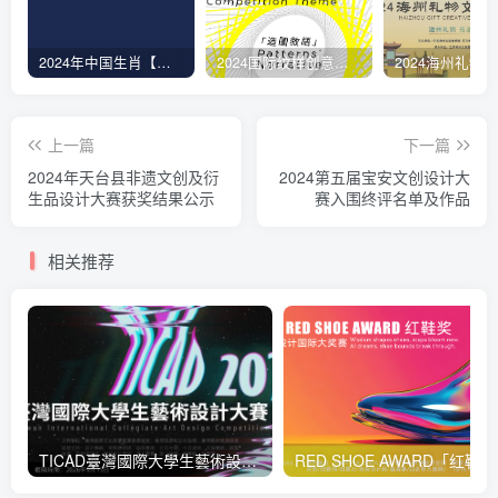
2024年中国生肖【蛇】动态图形设计大赛
2024国际纹样创意设计大赛(ICPDC2024)
上一篇
下一篇
2024年天台县非遗文创及衍
2024第五届宝安文创设计大
生品设计大赛获奖结果公示
赛入围终评名单及作品
相关推荐
TICAD臺灣國際大學生藝術設計大賽
RED 