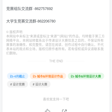
竞赛组队交流群 -862757692
大学生竞赛交流群-862206780
©
版权声明
本网站中未标注“来源或是标注“来源**(网站)”的作品，均转载于第三方
网络平台，本网站转载系出于传递设计大赛信息之目的，不保证所有
赛事的准确性、和完整性，请您在阅读、创作过程中自行确认，不代
表本站的观点和立场，版权归原作者所有。若有侵权或异议请联系我
们删除。
THE END
4月截止
城市&环境设计作品
城市&环境设计大赛
# 设计竞赛
# 设计大赛
喜欢就支持一下吧