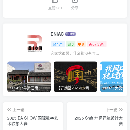
点赞
231
分享
ENIAC
171
0
8
67.3W+
这家伙很懒，什么都没有写...
2024年“寻遗江南，嘉有孔庙”嘉定区非遗文创设计大赛
【延期至2026年2月9日17:00】2025国文奖-两岸青年非遗文创大赛
上一篇
下一篇
2025 DA SHOW 国际数字艺
2025 Shift 地标建筑设计大
术联想大赛
赛