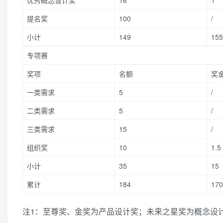
优秀概念设计奖
16
1
提名奖
100
/
小计
149
155
专项赛
奖项
名额
奖
一类需求
5
/
二类需求
5
/
三类需求
15
/
组织奖
10
1.5
小计
35
15
累计
184
170
注1：至尊奖、金奖为产品设计奖；未来之星奖为概念设