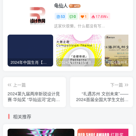
龟仙人
53
0
1
17.6W+
这家伙很懒，什么都没有写...
2024年中国生肖【蛇】动态图形设计大赛
2024国际纹样创意设计大赛(ICPDC2024)
上一篇
下一篇
2024第九届两岸新锐设计竞
“礼遇苏州 文创未来”——
赛·华灿奖 “华灿运河”定向主
2024首届全国大学生文创大
题
赛
相关推荐