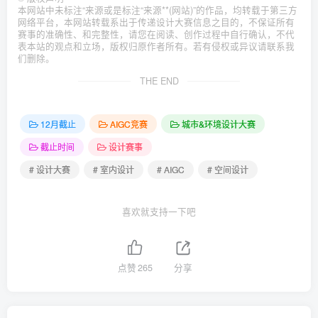
本网站中未标注“来源或是标注“来源**(网站)”的作品，均转载于第三方
网络平台，本网站转载系出于传递设计大赛信息之目的，不保证所有
赛事的准确性、和完整性，请您在阅读、创作过程中自行确认，不代
表本站的观点和立场，版权归原作者所有。若有侵权或异议请联系我
们删除。
THE END
12月截止
AIGC竞赛
城市&环境设计大赛
截止时间
设计赛事
# 设计大赛
# 室内设计
# AIGC
# 空间设计
喜欢就支持一下吧
点赞
265
分享