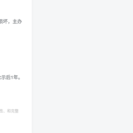
损坏，主办
公示后1年。
确性、和完整