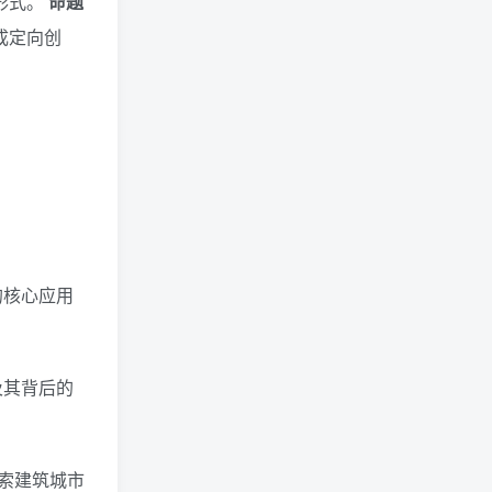
形式。
命题
成定向创
。
的核心应用
及其背后的
索建筑城市