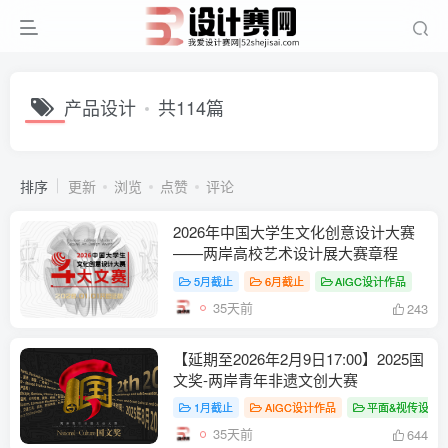
产品设计
共114篇
排序
更新
浏览
点赞
评论
2026年中国大学生文化创意设计大赛
——两岸高校艺术设计展大赛章程
5月截止
6月截止
AIGC设计作品
35天前
243
【延期至2026年2月9日17:00】2025国
文奖-两岸青年非遗文创大赛
1月截止
AIGC设计作品
平面&视传设计
35天前
644