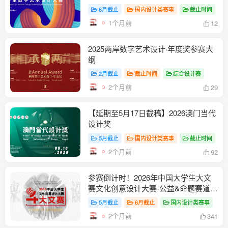
大赛
6月截止
国内设计类赛事
截止时间
1个月前
12
2025两岸数字艺术设计·年度奖参赛大
纲
2月截止
截止时间
综合设计赛
2个月前
29
【延期至5月17日截稿】2026澳门当代
设计奖
5月截止
国内设计类赛事
截止时间
2个月前
92
参赛倒计时！2026年中国大学生大文
赛文化创意设计大赛-公益&命题赛道-
大文赛
5月截止
6月截止
国内设计类赛事
2个月前
341