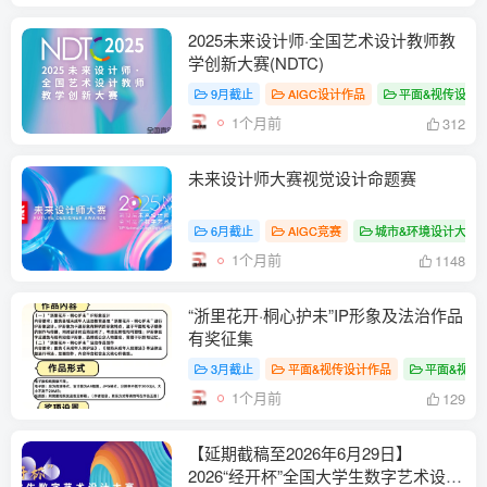
2025未来设计师·全国艺术设计教师教
学创新大赛(NDTC)
9月截止
AIGC设计作品
平面&视传设计
1个月前
312
未来设计师大赛视觉设计命题赛
6月截止
AIGC竞赛
城市&环境设计大赛
1个月前
1148
“浙里花开·桐心护未”IP形象及法治作品
有奖征集
3月截止
平面&视传设计作品
平面&视传
1个月前
129
【延期截稿至2026年6月29日】
2026“经开杯”全国大学生数字艺术设计