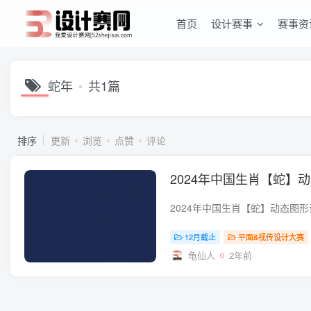
首页
设计赛事
赛事资
蛇年
共1篇
排序
更新
浏览
点赞
评论
2024年中国生肖【蛇】
12月截止
平面&视传设计大赛
龟仙人
2年前