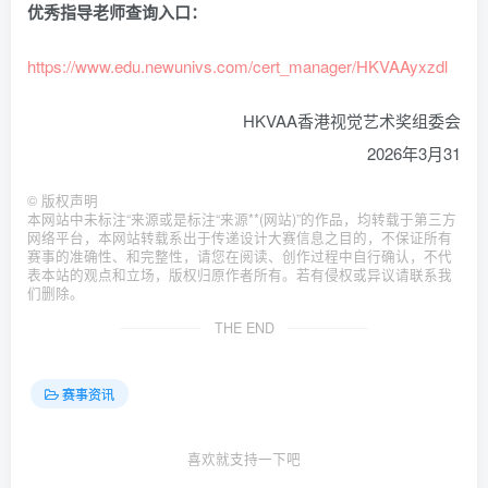
优秀指导老师查询入口：
https://www.edu.newunivs.com/cert_manager/HKVAAyxzdl
HKVAA香港视觉艺术奖组委会
2026年3月31
©
版权声明
本网站中未标注“来源或是标注“来源**(网站)”的作品，均转载于第三方
网络平台，本网站转载系出于传递设计大赛信息之目的，不保证所有
赛事的准确性、和完整性，请您在阅读、创作过程中自行确认，不代
表本站的观点和立场，版权归原作者所有。若有侵权或异议请联系我
们删除。
THE END
赛事资讯
喜欢就支持一下吧