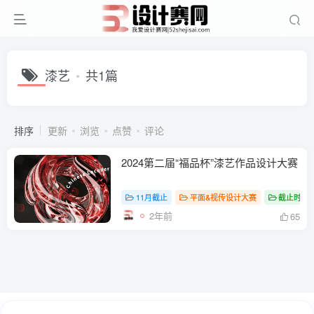
漆艺
共1篇
排序
更新
浏览
点赞
评论
2024第二届“福品杯”漆艺作品设计大赛
11月截止
平面&视传设计大赛
截止时间
2年前
65