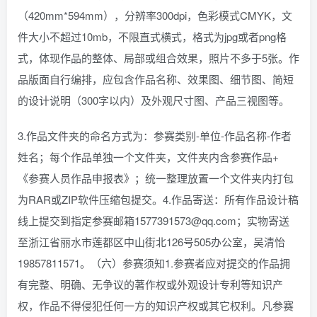
（420mm*594mm），分辨率300dpi，色彩模式CMYK，文
件大小不超过10mb，不限直式横式，格式为jpg或者png格
式，体现作品的整体、局部或组合效果，照片不多于5张。作
品版面自行编排，应包含作品名称、效果图、细节图、简短
的设计说明（300字以内）及外观尺寸图、产品三视图等。
3.作品文件夹的命名方式为：参赛类别-单位-作品名称-作者
姓名；每个作品单独一个文件夹，文件夹内含参赛作品+
《参赛人员作品申报表》；统一整理放置一个文件夹内打包
为RAR或ZIP软件压缩包提交。4.作品寄送：所有作品设计稿
线上提交到指定参赛邮箱1577391573@qq.com；实物寄送
至浙江省丽水市莲都区中山街北126号505办公室，吴清怡
19857811571。（六）参赛须知1.参赛者应对提交的作品拥
有完整、明确、无争议的著作权或外观设计专利等知识产
权，作品不得侵犯任何一方的知识产权或其它权利。凡参赛