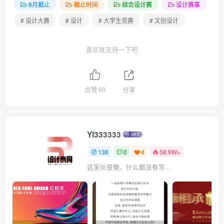
8月截止
截止时间
综合设计赛
设计赛事
# 设计大赛
# 设计
# 大学生竞赛
# 文创设计
喜欢就支持一下吧
点赞
60
分享
YI333333
138
0
4
58.9W+
这家伙很懒，什么都没有写...