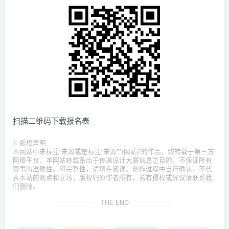
扫描二维码下载报名表
©
版权声明
本网站中未标注“来源或是标注“来源**(网站)”的作品，均转载于第三方
网络平台，本网站转载系出于传递设计大赛信息之目的，不保证所有
赛事的准确性、和完整性，请您在阅读、创作过程中自行确认，不代
表本站的观点和立场，版权归原作者所有。若有侵权或异议请联系我
们删除。
THE END