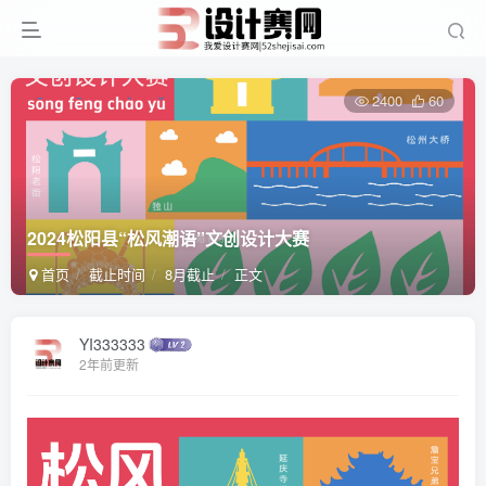
2400
60
2024松阳县“松风潮语”文创设计大赛
首页
截止时间
8月截止
正文
YI333333
2年前更新