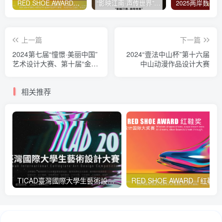
RED SHOE AWARD「红鞋赛」全球鞋履设计挑战赛
“影映江南·声传世界”首届青少年国际网络短视频大赛
上一篇
下一篇
2024第七届“憧憬·美丽中国”
2024“壹法中山杯”第十六届
艺术设计大赛、第十届“金埔
中山动漫作品设计大赛
杯”国际城市景观设计大赛、
第二届“律动·儿童友好城市设
相关推荐
计”专项赛
TICAD臺灣國際大學生藝術設計大賽
RED 