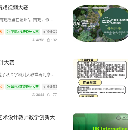
I 南戏视频大赛
大赛公告 “百戏之祖是南戏，南戏故里在温州”。南戏，作为我国戏曲艺术发展史上的重要里程碑，以其深厚的文化底蕴与精彩的艺术呈现，具有极高的历史价值和独特的艺术魅力。为推动南戏的创造性...
品
平面&视传设计大赛
# 设计竞赛
# 设计大赛
# 平面视传
4252
192
筑设计大赛
大赛简介 纵观历史，人类创造了从金字塔到大教堂再到摩天大楼等地标建筑，以团结社区、展示进步和激发灵感。现在，由荷兰企业家 Don Ritzen 创立的新社会企业 Shift 旨在建造一座专门用于促进气...
品
城市&环境设计大赛
# 设计竞赛
# 设计大赛
3044
177
国艺术设计教师教学创新大