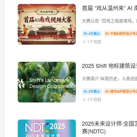
首届 “戏从温州来” A
4月截止
平面&视传设计作
1个月前
2025 Shift 地标建
3月截止
城市&环境设计作
1个月前
2025未来设计师·全
赛(NDTC)