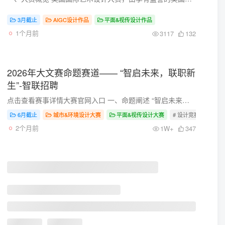
3月截止
AIGC设计作品
平面&视传设计作品
1个月前
3117
132
2026年大文赛命题赛道—— “智启未来，联职新
生”-智联招聘
点击查看赛事详情大赛官网入口 一、命题阐述 “智启未来，联职新生”应对AI浪潮的职业突围与重塑——智联招聘&2026年大文赛命题赛道【免费报名】 本赛道旨在回应AI技术迅猛发展对传统行业及...
6月截止
城市&环境设计大赛
平面&视传设计大赛
# 设计竞赛
# 设
2个月前
1W+
347