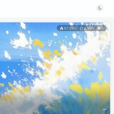
67.3W+
4.3W+
8