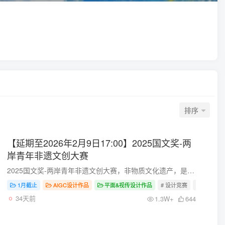
排序
【延期至2026年2月9日17:00】2025国文奖-两
岸青年非遗文创大赛
2025国文奖-两岸青年非遗文创大赛，非物质文化遗产，是中华民族几千年历史长河中凝结的智慧结晶，是连接过去与未来的生命之桥，更是两岸人民共同珍视的精神与物质财富。它承载着独特的民族特质...
1月截止
AIGC设计作品
平面&视传设计作品
# 设计竞赛
# 设计大赛
34天前
1.3W+
644