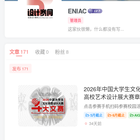
ENIAC
管理员
这家伙很懒，什么都没有写...
文章
171
收藏
0
粉丝
8
发布
171
2026年中国大学生
高校艺术设计展大赛章
5月截止
6月截止
AI
34天前