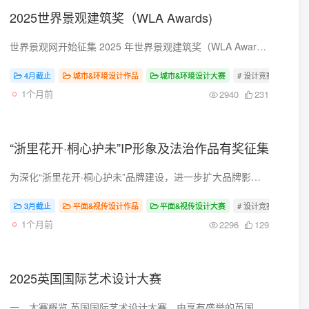
2025世界景观建筑奖（WLA Awards)
世界景观网开始征集 2025 年世界景观建筑奖（WLA Awards）的设计作品，报名截止日期为2025年 4 月 4 日。今年，世界景观建筑奖的建成和概念类别将有所变化，同时我们也加入了文化景观基金会的文...
4月截止
城市&环境设计作品
城市&环境设计大赛
# 设计竞赛
# 设
1个月前
2940
231
“浙里花开·桐心护未”IP形象及法治作品有奖征集
为深化“浙里花开·桐心护未”品牌建设，进一步扩大品牌影响力，提升桐庐县检察院未成年人检察工作质效，现面向社会各界有奖征集桐庐县检察院 “浙里花开·桐心护未”IP形象及相关法治作品。 关...
3月截止
平面&视传设计作品
平面&视传设计大赛
# 设计竞赛
# 设
1个月前
2296
129
2025英国国际艺术设计大赛
一、大赛概览 英国国际艺术设计大赛，由享有盛誉的英国艺术设计协会（UK ARTS AND DESIGN ASSOCIATION，简称UK-AADA）倾力打造，是一场面向全球的艺术盛宴。本大赛向全球的专业设计师、艺术院校...