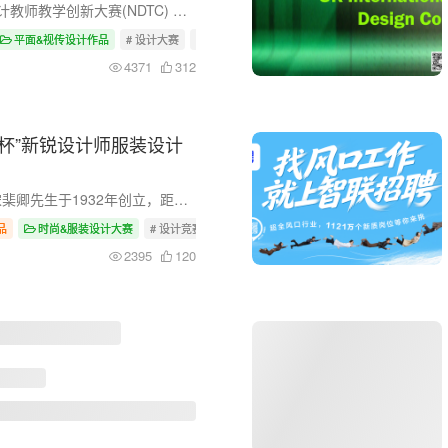
2025未来设计师·全国艺术设计教师教学创新大赛(NDTC) 报名截止：2025年9月10日 平台支持：全国青年大学生竞赛网 未来设计师·全国艺术设计教师教学创新大赛(NDTC)入选教育部中国高等教育学会教...
平面&视传设计作品
# 设计大赛
# 平面视传
# 产品设计
4371
312
抵羊杯”新锐设计师服装设计
抵羊品牌由著名爱国企业家宋棐卿先生于1932年创立，距今已有近百年历史。2006年，被国家商务部授予 “中华老字号”称号。曾经的抵羊牌毛线被誉为“国货之光”，百年光辉历程中，“抵羊”见证了...
品
时尚&服装设计大赛
# 设计竞赛
# 设计大赛
# 大学生竞赛
2395
120