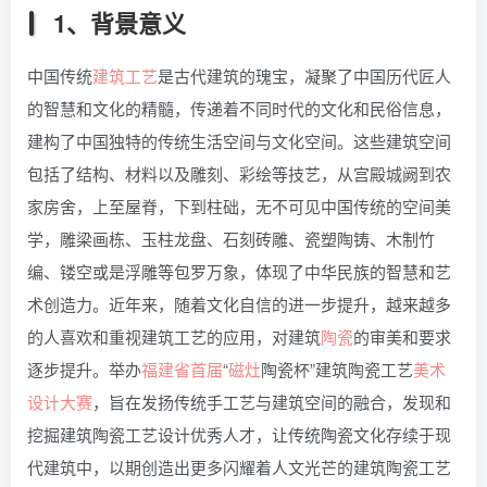
1、背景意义
中国传统
建筑
工艺
是古代建筑的瑰宝，凝聚了中国历代匠人
的智慧和文化的精髓，传递着不同时代的文化和民俗信息，
建构了中国独特的传统生活空间与文化空间。这些建筑空间
包括了结构、材料以及雕刻、彩绘等技艺，从宫殿城阙到农
家房舍，上至屋脊，下到柱础，无不可见中国传统的空间美
学，雕梁画栋、玉柱龙盘、石刻砖雕、瓷塑陶铸、木制竹
编、镂空或是浮雕等包罗万象，体现了中华民族的智慧和艺
术创造力。近年来，随着文化自信的进一步提升，越来越多
的人喜欢和重视建筑工艺的应用，对建筑
陶瓷
的审美和要求
逐步提升。举办
福建省
首届
“
磁灶
陶瓷杯”建筑陶瓷工艺
美术
设计
大赛
，旨在发扬传统手工艺与建筑空间的融合，发现和
挖掘建筑陶瓷工艺设计优秀人才，让传统陶瓷文化存续于现
代建筑中，以期创造出更多闪耀着人文光芒的建筑陶瓷工艺