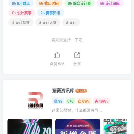
8月截止
截止时间
综合设计赛
设计站库
设计赛事
赛事资讯
# 设计竞赛
# 设计大赛
# 设计
喜欢就支持一下吧
点赞
526
分享
竞赛资讯库
99
0
6W+
46W+
这家伙很懒，什么都没有写...