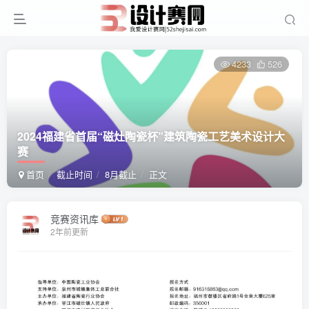
4233
526
2024福建省首届“磁灶陶瓷杯”建筑陶瓷工艺美术设计大
赛
首页
截止时间
8月截止
正文
竞赛资讯库
2年前更新