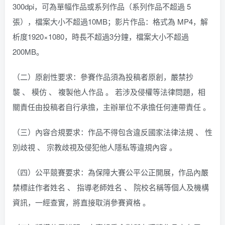
300dpi，可為單幅作品或系列作品（系列作品不超過 5
張），檔案大小不超過10MB；影片作品：格式為 MP4，解
析度1920×1080，時長不超過3分鐘，檔案大小不超過
200MB。
（二）原創性要求：參賽作品須為投稿者原創，嚴禁抄
襲 、 模仿 、 複製他人作品 。 若涉及侵權等法律問題，相
關責任由投稿者自行承擔，主辦單位不承擔任何連帶責任 。
（三）內容合規要求：作品不得包含違反國家法律法規 、 性
別歧視 、 宗教歧視及侵犯他人隱私等違規內容 。
（四）公平競賽要求：為保障大賽公平公正開展，作品內嚴
禁標註作者姓名 、 指導老師姓名 、 院校名稱等個人及機構
資訊，一經查實，將直接取消參賽資格 。