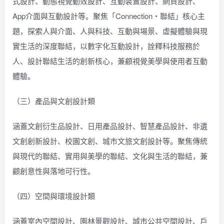
式設計、動態視覺動效設計、互動裝置設計、網頁設計、
App介面與互動設計等。聚焦「Connection・聯結」核心主
題，探索人與介面、人與科技、互動與場景、虛擬體驗與現
實生活的深度聯結，以數字化互動設計，詮釋科技服務於
人、設計聯結生活的創新核心，兼顧視覺美學與使用者互動
體驗。
（三）產品與文創設計類
涵蓋文創衍生品設計、日用產品設計、智慧產品設計、非遺
文創創新設計、校園文創、城市文旅文創設計等。聚焦傳統
與現代的聯結、實用與美學的聯結、文化與生活的聯結，兼
顧創意性與落地可行性。
（四）空間與環境設計類
涵蓋室內空間設計、園林景觀設計、城市公共空間設計、戶