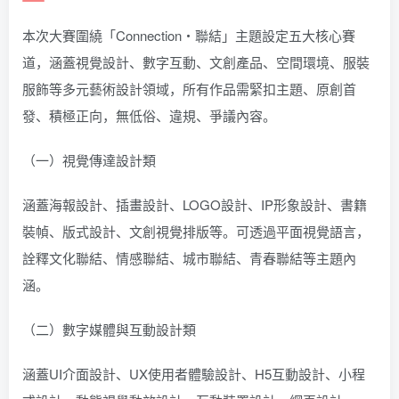
本次大賽圍繞「Connection・聯結」主題設定五大核心賽
道，涵蓋視覺設計、數字互動、文創產品、空間環境、服裝
服飾等多元藝術設計領域，所有作品需緊扣主題、原創首
發、積極正向，無低俗、違規、爭議內容。
（一）視覺傳達設計類
涵蓋海報設計、插畫設計、LOGO設計、IP形象設計、書籍
裝幀、版式設計、文創視覺排版等。可透過平面視覺語言，
詮釋文化聯結、情感聯結、城市聯結、青春聯結等主題內
涵。
（二）數字媒體與互動設計類
涵蓋UI介面設計、UX使用者體驗設計、H5互動設計、小程