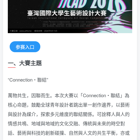
参赛入口
一、大賽主題
“Connection・聯結”
萬物共生，因聯而生。本次大賽以「Connection・聯結」為
核心命題，鼓勵全球青年設計者跳出單一創作邊界，以藝術
與設計為媒介，探索多元維度的聯結關係。可詮釋人與人的
情感共鳴、地域與地域的文化交融、傳統與未來的時空對
話、藝術與科技的創新碰撞、自然與人文的共生平衡，亦或