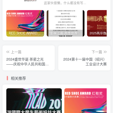
这家伙很懒，什么都没有写...
RED SHOE AWARD「红鞋赛」全球鞋履设计挑战赛
“影映江南·声传世界”首届青少年国际网络短视频大赛
上一篇
下一篇
2024盛世华诞·茶瓷之光
2024第十一届中国（绍兴）
——庆祝中华人民共和国成
工业设计大赛
立75周年全国陶瓷茶器具交
流展览活动征集公告
相关推荐