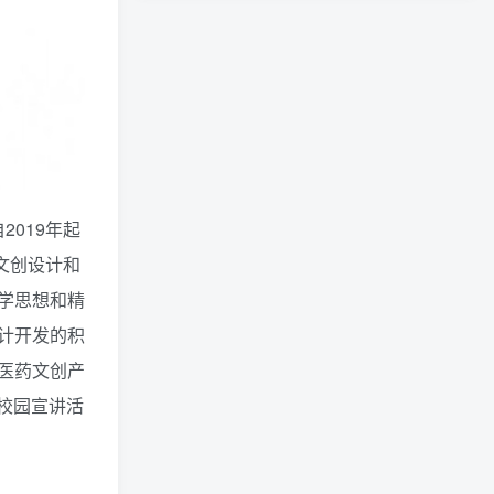
019年起
文创设计和
学思想和精
计开发的积
医药文创产
校园宣讲活