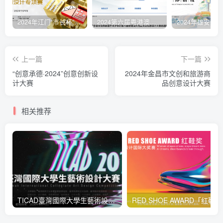
2024年江门“市长杯”工业设计大赛空间设计专项赛
2024第六届粤港澳大湾区文化创意设计大赛
上一篇
下一篇
“创意承德·2024”创意创新设
2024年金昌市文创和旅游商
计大赛
品创意设计大赛
相关推荐
TICAD臺灣國際大學生藝術設計大賽
RED 