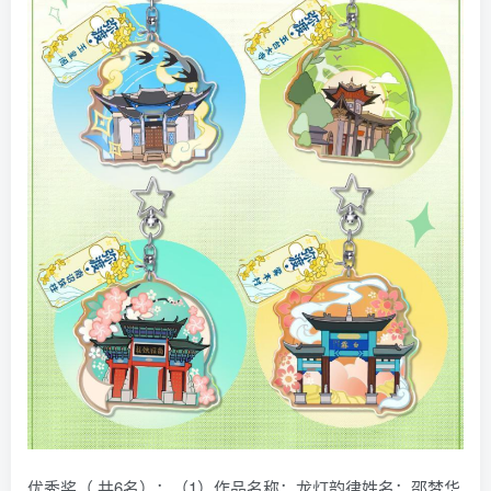
优秀奖（ 共6名）：（1）作品名称：龙灯韵律姓名：邵梦华