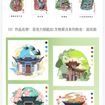
（5）作品名称：亚克力钥匙扣·文物景点系列姓名：吴欣茹