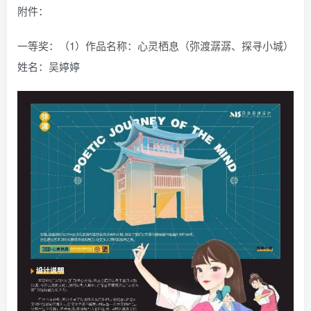
附件：
一等奖：（1）作品名称：心灵栖息（弥渡潺潺、探寻小城）
姓名：吴婷婷