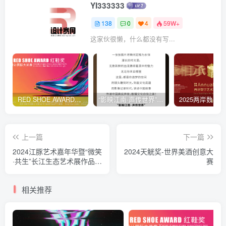
YI333333
138
0
4
59W+
这家伙很懒，什么都没有写...
RED SHOE AWARD「红鞋赛」全球鞋履设计挑战赛
“影映江南·声传世界”首届青少年国际网络短视频大赛
上一篇
下一篇
2024江豚艺术嘉年华暨“微笑
2024天觥奖-世界美酒创意大
·共生”长江生态艺术展作品征
赛
集赛
相关推荐