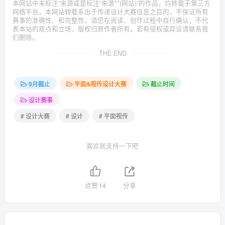
本网站中未标注“来源或是标注“来源**(网站)”的作品，均转载于第三方
网络平台，本网站转载系出于传递设计大赛信息之目的，不保证所有
赛事的准确性、和完整性，请您在阅读、创作过程中自行确认，不代
表本站的观点和立场，版权归原作者所有。若有侵权或异议请联系我
们删除。
THE END
9月截止
平面&视传设计大赛
截止时间
设计赛事
# 设计大赛
# 设计
# 平面视传
喜欢就支持一下吧
点赞
14
分享