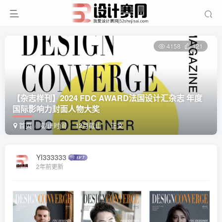
4158
121
【杂志样刊】2024 FDC AWARD法国设计汇杂志 年度
国际影响力封面人物大奖
首页
截止时间
12月截止
正文
YI333333
2年前更新