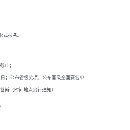
形式报名。
日截止；
0月15日；公布省级奖项，公布晋级全国赛名单
报答辩（时间地点另行通知）
。