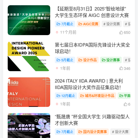
【延期至8月31日】2025“智绘地球”
大学生生态环保 AIGC 创意设计大赛
7月截止
AIGC竞赛
# 设计竞赛
# 设计
11个月前
650
第七届日本IDPA国际先锋设计大奖全
球启动！
5月截止
设计作品
设计赛事
# 设计
1年前
346
2024 ITALY IIDA AWARD | 意大利
IIDA国际设计大奖作品征集启动！
12月截止
城市&环境设计作品
平面&视
1年前
6
“甄晟唐 ”杯全国大学生 兴趣驱动型人
才创新大赛
7月截止
国内设计类赛事
# 设计大赛