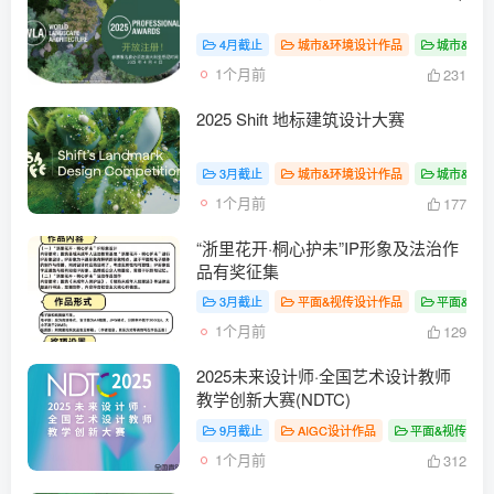
4月截止
城市&环境设计作品
城市&环
1个月前
231
2025 Shift 地标建筑设计大赛
3月截止
城市&环境设计作品
城市&环
1个月前
177
“浙里花开·桐心护未”IP形象及法治作
品有奖征集
3月截止
平面&视传设计作品
平面&视
1个月前
129
2025未来设计师·全国艺术设计教师
教学创新大赛(NDTC)
9月截止
AIGC设计作品
平面&视传设计
1个月前
312