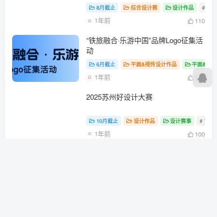
8月截止
综合设计赛
设计作品
# 设
1年前
110
“铁旅融合·乐游中国”品牌Logo征集活
动
6月截止
平面&视传设计作品
平面&视
1年前
140
2025苏州好设计大赛
10月截止
设计作品
设计赛事
# 设计
1年前
100
南京市“博爱童行”工作品牌标志
（LOGO）及IP形象网络征集活动
5月截止
平面&视传设计作品
平面&视
1年前
100
2025“IP·创绘红色江西”文化创意设计