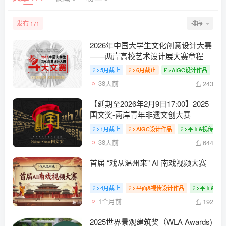
发布
排序
171
2026年中国大学生文化创意设计大赛
——两岸高校艺术设计展大赛章程
5月截止
6月截止
AIGC设计作品
# 
38天前
243
【延期至2026年2月9日17:00】2025
国文奖-两岸青年非遗文创大赛
1月截止
AIGC设计作品
平面&视传设计
38天前
644
首届 “戏从温州来” AI 南戏视频大赛
4月截止
平面&视传设计作品
平面&视
1个月前
192
2025世界景观建筑奖（WLA Awards)