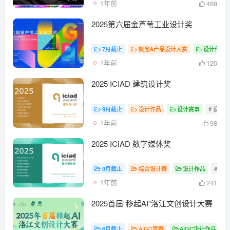
1年前
468
2025第六届金芦苇工业设计奖
7月截止
概念&产品设计大赛
设计作品
1年前
120
2025 ICIAD 建筑设计奖
9月截止
设计作品
设计赛事
# 设计
1年前
98
2025 ICIAD 数字媒体奖
9月截止
综合设计赛
设计作品
# 设
1年前
241
2025首届“移起AI”洛江文创设计大赛
6月截止
AIGC竞赛
AIGC设计作品