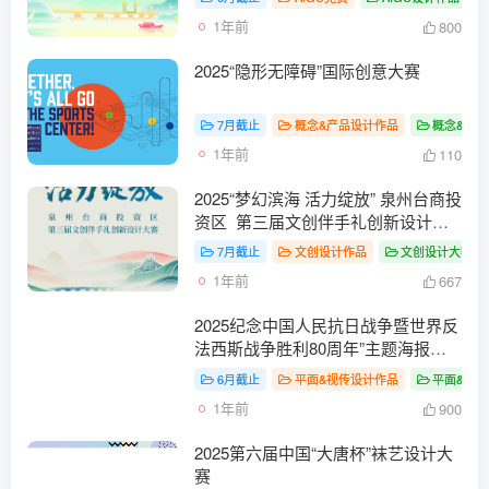
1年前
800
2025“隐形无障碍”国际创意大赛
7月截止
概念&产品设计作品
概念&产
1年前
110
2025“梦幻滨海 活力绽放” 泉州台商投
资区 第三届文创伴手礼创新设计大
赛
7月截止
文创设计作品
文创设计大赛
1年前
667
2025纪念中国人民抗日战争暨世界反
法西斯战争胜利80周年”主题海报设
计展征稿通知
6月截止
平面&视传设计作品
平面&视
1年前
900
2025第六届中国“大唐杯”袜艺设计大
赛