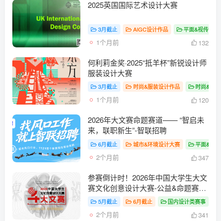
2025英国国际艺术设计大赛
3月截止
AIGC设计作品
平面&视传设计
1个月前
132
何利莉金奖·2025“抵羊杯”新锐设计师
服装设计大赛
3月截止
时尚&服装设计作品
时尚&服
1个月前
120
2026年大文赛命题赛道—— “智启未
来，联职新生”-智联招聘
6月截止
城市&环境设计大赛
平面&视
2个月前
347
参赛倒计时！2026年中国大学生大文
赛文化创意设计大赛-公益&命题赛道-
大文赛
5月截止
6月截止
国内设计类赛事
#
2个月前
341