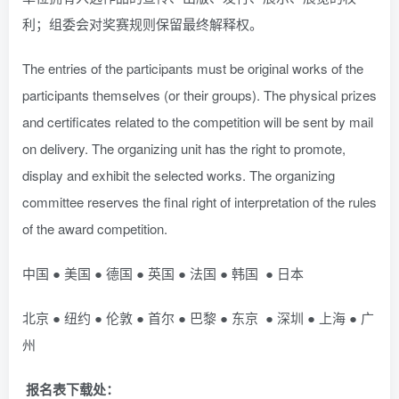
利；组委会对奖赛规则保留最终解释权。
The entries of the participants must be original works of the
participants themselves (or their groups). The physical prizes
and certificates related to the competition will be sent by mail
on delivery. The organizing unit has the right to promote,
display and exhibit the selected works. The organizing
committee reserves the final right of interpretation of the rules
of the award competition.
中国 ● 美国 ● 德国 ● 英国 ● 法国 ● 韩国 ● 日本
北京 ● 纽约 ● 伦敦 ● 首尔 ● 巴黎 ● 东京 ● 深圳 ● 上海 ● 广
州
报名表下载处：