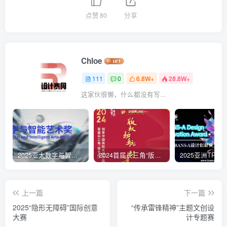
点赞
80
分享
Chloe
111
0
6.8W+
28.8W+
这家伙很懒，什么都没有写...
2025亚太数字与智能艺术奖
2024首届长三角“版艺杯”创意中国 高校文创作品设计大赛
上一篇
下一篇
2025“隐形无障碍”国际创意
“传承雷锋精神”主题文创设
大赛
计专题赛