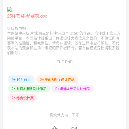
25环艺奖-参赛表.doc
©
版权声明
本网站中未标注“来源或是标注“来源**(网站)”的作品，均转载于第三方
网络平台，本网站转载系出于传递设计大赛信息之目的，不保证所有
赛事的准确性、和完整性，请您在阅读、创作过程中自行确认，不代
表本站的观点和立场，版权归原作者所有。若有侵权或异议请联系我
们删除。
THE END
10月截止
平面&视传设计作品
时尚&服装设计作品
概念&产品设计作品
综合设计赛
喜欢就支持一下吧