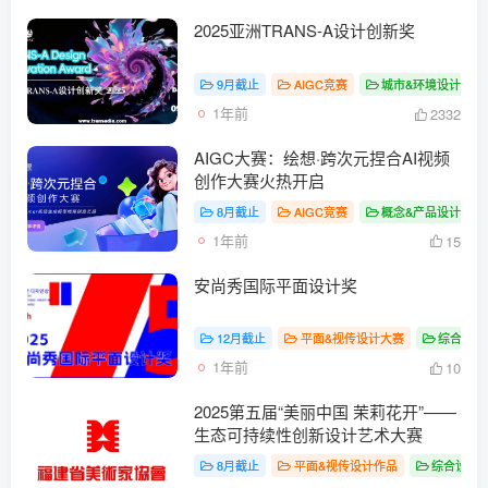
2025亚洲TRANS-A设计创新奖
9月截止
AIGC竞赛
城市&环境设计大赛
1年前
2332
AIGC大赛：绘想·跨次元捏合AI视频
创作大赛火热开启
8月截止
AIGC竞赛
概念&产品设计作品
1年前
15
安尚秀国际平面设计奖
12月截止
平面&视传设计大赛
综合设计
1年前
10
2025第五届“美丽中国 茉莉花开”——
生态可持续性创新设计艺术大赛
8月截止
平面&视传设计作品
综合设计