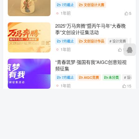
7月截止
文创设计大赛
1年前
5
2025“万马奔腾”暨丙午马年“大春晚
季”文创设计征集活动
7月截止
文创设计作品
# 设计竞赛
# 
1年前
1323
“青春筑梦·强国有我”AIGC创意短视
频征集
7月截止
AIGC竞赛
未分类
# 设计竞
1年前
15
福州文旅插画大赛启动征集 最高奖金
1万元
8月截止
平面&视传设计大赛
文创设计
1年前
10
全国大学生第14届海洋文化创意设计