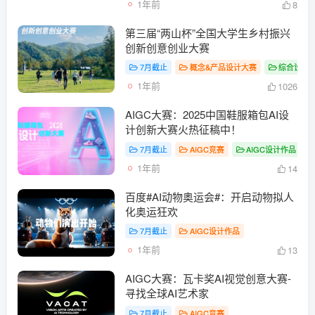
1年前
8
第三届“两山杯”全国大学生乡村振兴
创新创意创业大赛
7月截止
概念&产品设计大赛
综合设计
1年前
1026
AIGC大赛：2025中国鞋服箱包AI设
计创新大赛火热征稿中！
7月截止
AIGC竞赛
AIGC设计作品
1年前
14
百度#AI动物奥运会#：开启动物拟人
化奥运狂欢
7月截止
AIGC设计作品
1年前
13
AIGC大赛：瓦卡奖AI视觉创意大赛-
寻找全球AI艺术家
7月截止
AIGC竞赛