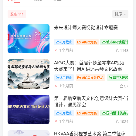
发布
排序
111
未来设计师大赛视觉设计命题赛
6月截止
AIGC竞赛
城市&环境设计大赛
1个月前
1148
AIGC大赛：首届郭楚望琴学AI视频
大赛来了！用AI讲述古琴文化故事
8月截止
AIGC设计作品
城市&环境设计
1个月前
37
第一届航空航天文化创意设计大赛-当
设计，遇见深空
6月截止
AIGC竞赛
国内设计类赛事
1个月前
1024
HKVAA香港视觉艺术奖-第二季征稿