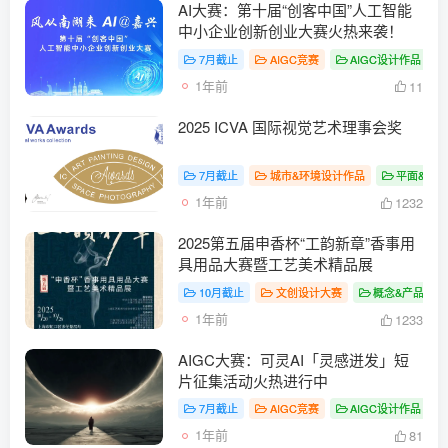
AI大赛：第十届“创客中国”人工智能
中小企业创新创业大赛火热来袭！
7月截止
AIGC竞赛
AIGC设计作品
1年前
11
2025 ICVA 国际视觉艺术理事会奖
7月截止
城市&环境设计作品
平面&视
1年前
1232
2025第五届申香杯“工韵新章”香事用
具用品大赛暨工艺美术精品展
10月截止
文创设计大赛
概念&产品设计
1年前
1233
AIGC大赛：可灵AI「灵感迸发」短
片征集活动火热进行中
7月截止
AIGC竞赛
AIGC设计作品
1年前
81