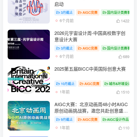
启动
3月截止
AIGC竞赛
国内设计类赛事
6个月前
1422
2026元宇宙设计周-中国高校数字创
意设计大赛
3月截止
AIGC竞赛
国内设计类赛事
6个月前
689
2025第五届BICC中英国际创意大赛
10月截止
AIGC竞赛
城市&环境设计大
1年前
1510
AIGC大赛：北京动画周48小时AIGC
原创动画挑战赛，邀您共赴创意盛
宴！
9月截止
AIGC竞赛
AIGC设计作品
1年前
110