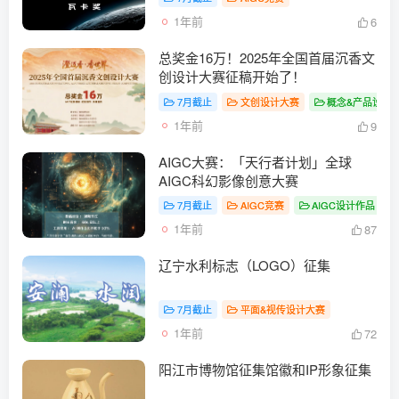
1年前
6
总奖金16万！2025年全国首届沉香文
创设计大赛征稿开始了！
7月截止
文创设计大赛
概念&产品设计
1年前
9
AIGC大赛：「天行者计划」全球
AIGC科幻影像创意大赛
7月截止
AIGC竞赛
AIGC设计作品
1年前
87
辽宁水利标志（LOGO）征集
7月截止
平面&视传设计大赛
1年前
72
阳江市博物馆征集馆徽和IP形象征集