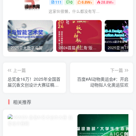
111
0
6.8W+
28.8W+
这家伙很懒，什么都没有写...
2025亚太数字与智能艺术奖
2024首届长三角“版艺杯”创意中国 高校文创作品设计大赛
上一篇
下一篇
总奖金16万！2025年全国首
百度#AI动物奥运会#：开启
届沉香文创设计大赛征稿开
动物拟人化奥运狂欢
始了！
相关推荐