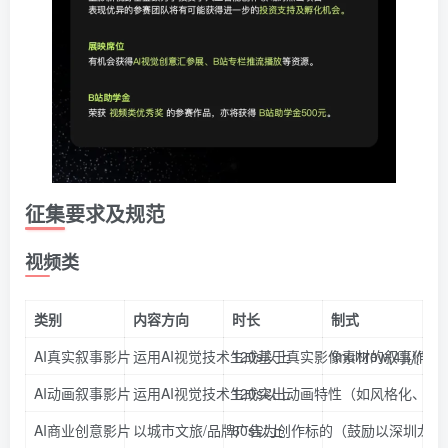
征集要求及规范
视频类
类别
内容方向
时长
制式
AI真实叙事影片
运用AI视觉技术生成基于真实影像素材的叙事作
120s以上
\multirow{4}{
}{\m
AI动画叙事影片
运用AI视觉技术生成突出动画特性（如风格化、
120s以上
AI商业创意影片
以城市文旅/品牌广告为创作标的（鼓励以深圳龙
60s以上