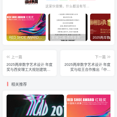
这家伙很懒，什么都没有写...
RED SHOE AWARD「红鞋赛」全球鞋履设计挑战赛
“影映江南·声传世界”首届青少年国际网络短视频大赛
上一篇
下一篇
2025两岸数字艺术设计·年度
2025两岸数字艺术设计·年度
奖与西安理工大规划建筑设
奖与绘王合作推出「中国
计研究院达成战略合作共同
风，不止于水墨」专项赛以
推动“古迹长安”文创设计与
数字艺术重新定义当代“中国
相关推荐
数字艺术融合发展
风”表达