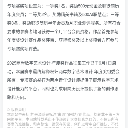
专项赛奖项设置为：一等奖1名，奖励500元现金及职徒简历
年度会员；二等奖2名，奖励精美书籍及500AI职慧点；三等
奖3名，奖励职徒简历半年会员及AI职业测评服务。所有符合
要求的参赛者均可获得一个月平台会员资格。作品首先参与
年度奖设计赛作品奖评审，获得银奖及以上奖项者方可参与
专项赛奖项评选。
2025两岸数字艺术设计·年度奖作品征集工作已于9月1日启
动，本届赛事最终解释权归两岸数字艺术设计·年度奖组委会
所有。专项赛的举行为两岸青年设计师提供了展示数字艺术
设计能力的平台，同时也为求职简历设计提供了新的创作思
路和方向。
©
版权声明
本网站中未标注“来源或是标注“来源**(网站)”的作品，均转载于第三方
网络平台，本网站转载系出于传递设计大赛信息之目的，不保证所有
赛事的准确性、和完整性，请您在阅读、创作过程中自行确认，不代