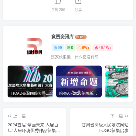
点赞
286
分享
竞赛资讯库
99
0
6W+
46.1W+
这家伙很懒，什么都没有写...
TICAD臺灣國際大學生藝術設計大賽
暗壳AI×2026美国新星设计奖
上一篇
下一篇
2024首届“擘画未来 人居百
甘肃省高级人民法院网站
年”人居环境优秀作品征集及
LOGO征集启事
高峰论坛活动公告