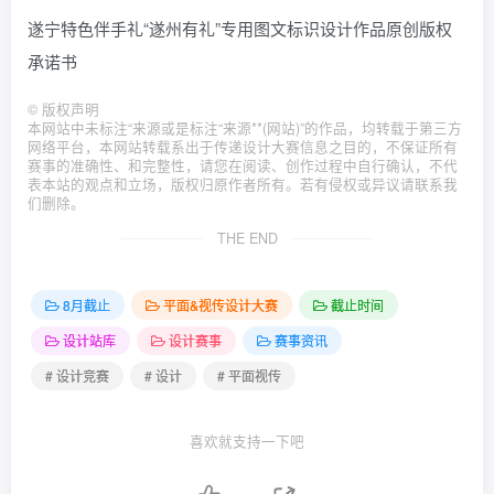
遂宁特色伴手礼“遂州有礼”专用图文标识设计作品原创版权
承诺书
©
版权声明
本网站中未标注“来源或是标注“来源**(网站)”的作品，均转载于第三方
网络平台，本网站转载系出于传递设计大赛信息之目的，不保证所有
赛事的准确性、和完整性，请您在阅读、创作过程中自行确认，不代
表本站的观点和立场，版权归原作者所有。若有侵权或异议请联系我
们删除。
THE END
8月截止
平面&视传设计大赛
截止时间
设计站库
设计赛事
赛事资讯
# 设计竞赛
# 设计
# 平面视传
喜欢就支持一下吧