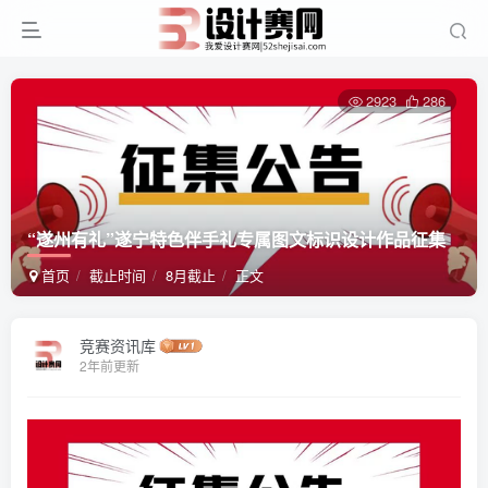
2923
286
“遂州有礼”遂宁特色伴手礼专属图文标识设计作品征集
首页
截止时间
8月截止
正文
竞赛资讯库
2年前更新