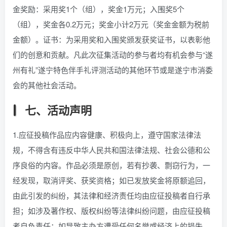
金奖励：采用奖1个（组），奖金1万元；入围奖5个
（组），奖金各0.2万元；奖金小计2万元（奖金金额为税前
金额）。证书：为采用奖和入围奖颁发获奖证书，以表彰他
们的创意和贡献。凡此次征集活动的参与者均有机会参与“遂
州有礼”遂宁特色伴手礼评测活动的其他环节或是遂宁市消委
会的其他社会活动。
七、活动声明
1.应征投稿作品应内容健康、积极向上，遵守国家法律法
规，不得含有违反中华人民共和国法律法规、社会公德和公
序良俗的内容。作品必须是原创，若有抄袭、剽窃行为，一
经发现，取消评奖、获奖资格；如已发放奖金将原额追回，
由此引发的纠纷，其法律和经济责任均由应征投稿者自行承
担；如涉及著作权、版权纠纷等法律纠纷问题，由应征投稿
者自负责任；如导致主办方遭受任何名誉或经济上的损失，