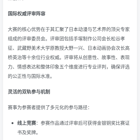
国际权威评审阵容
大赛的核心优势在于其汇聚了日本动漫与艺术界的顶尖专家
组成的评审委员会。评审团包括手塚制作公司会长松谷孝
征、武藏野美术大学原教授大野一兴、日本动画协会次长高
桥英治等十余位行业权威。评审将从创意性、故事性、表现
力、情感表达和整体印象五个维度进行专业评判，确保评选
的公正性与国际水准。
灵活的双轨参与机制
赛事为参赛者提供了多元化的参与路径：
线上竞赛
：参赛作品通过评审后可获得金银铜奖比赛证
书及奖牌。