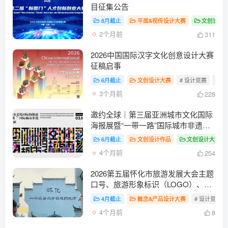
目征集公告
8月截止
平面&视传设计大赛
文创设计
2个月前
311
2026中国国际汉字文化创意设计大赛
征稿启事
6月截止
文创设计大赛
# 设计竞赛
# 
3个月前
228
邀约全球｜第三届亚洲城市文化国际
海报展暨“一带一路”国际城市非遗数
字艺术设计展征集启动！
6月截止
文创设计作品
文创设计大赛
4个月前
254
2026第五届怀化市旅游发展大会主题
口号、旅游形象标识（LOGO）、大
会吉祥物征集
4月截止
概念&产品设计大赛
# 设计竞赛
4个月前
8