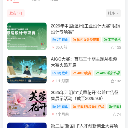
发布
排序
149
2026年中国(温州)工业设计大赛“眼镜
设计专项赛”
7月截止
国内设计类赛事
工艺美术竞赛
35天前
130
AIGC大赛：首届王十朋主题AI视频
大赛火热开启
9月截止
AIGC竞赛
AIGC设计作品
#
1个月前
132
2025年江阴市“芙蓉花开”公益广告征
集展示活动（截至2025.9.8）
9月截止
平面&视传设计作品
平面&视
1个月前
74
第二届“新国门”人才创新创业大赛项