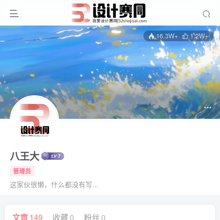
16.3W+
1.2W+
八王大
管理员
这家伙很懒，什么都没有写...
文章
149
收藏
0
粉丝
0