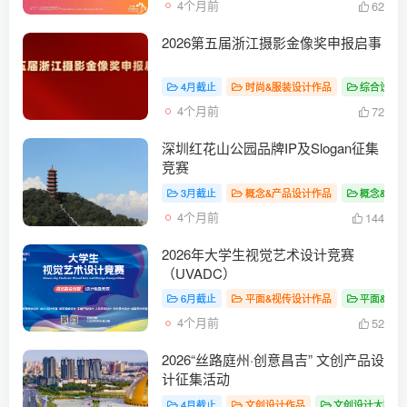
4个月前
62
2026第五届浙江摄影金像奖申报启事
4月截止
时尚&服装设计作品
综合设计
4个月前
72
深圳红花山公园品牌IP及Slogan征集
竞赛
3月截止
概念&产品设计作品
概念&产
4个月前
144
2026年大学生视觉艺术设计竞赛
（UVADC）
6月截止
平面&视传设计作品
平面&视
4个月前
52
2026“丝路庭州·创意昌吉” 文创产品设
计征集活动
4月截止
文创设计作品
文创设计大赛