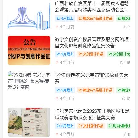
广西壮族自治区第十一届残疾人运动
会暨第六届特殊奥林匹克运动会会
徽、会歌、吉祥物、宣传口号征集公
4月截止
概念&产品设计作品
概念&产
告
4个月前
7
数字文创资产权属管理及服务网络项
目文化IP与创意作品征集公告
3月截止
文创设计作品
文创设计大赛
4个月前
145
“冷江雨巷·花米元宇宙”IP形象征集大
赛
3月截止
概念&产品设计作品
概念&产
4个月前
12
卡尔美东北超暨2026东北地区城市足
球联赛客场球衣设计征集大赛
3月截止
文创设计作品
时尚&服装设计
4个月前
9