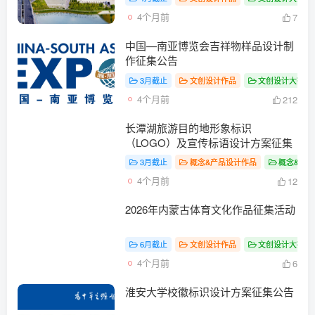
4个月前
7
中国—南亚博览会吉祥物样品设计制
作征集公告
3月截止
文创设计作品
文创设计大赛
4个月前
212
长潭湖旅游目的地形象标识
（LOGO）及宣传标语设计方案征集
3月截止
概念&产品设计作品
概念&产
4个月前
12
2026年内蒙古体育文化作品征集活动
6月截止
文创设计作品
文创设计大赛
4个月前
6
淮安大学校徽标识设计方案征集公告