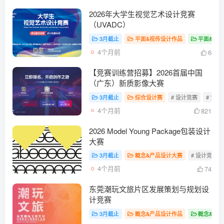
2026年大学生视觉艺术设计竞赛
（UVADC）
3月截止
平面&视传设计作品
平面&视
4个月前
6
【竞赛训练营招募】2026首届中国
（广东）新质影像大赛
3月截止
综合设计赛
# 设计竞赛
# 设计
4个月前
821
2026 ​Model Young Package包装设计
大赛
3月截止
概念&产品设计大赛
# 设计竞赛
4个月前
74
东莞潮玩文旅片区发展策划与规划设
计竞赛
3月截止
概念&产品设计作品
概念&产