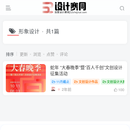
形象设计
共1篇
排序
更新
浏览
点赞
评论
蛇年 “大春晚季”暨“百人千创”文创设计
征集活动
11月截止
文创设计作品
文创设计大赛
2年前
100