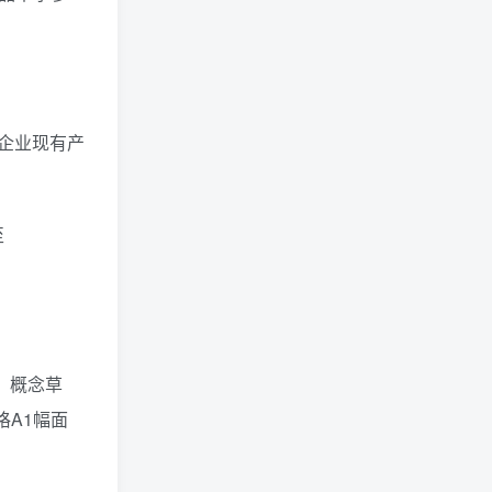
及企业现有产
至
、概念草
格A1幅面