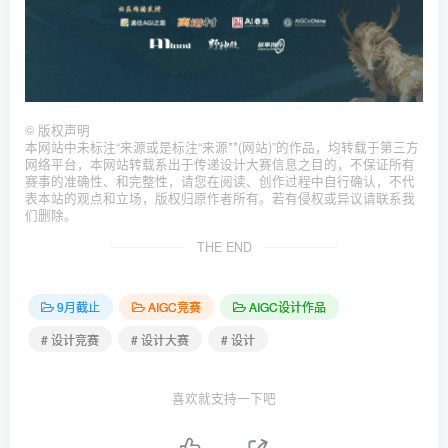
©
版权声明
本网站中未标注“来源或是标注“来源**(网站)”的作品，均转载于第三方
网络平台，本网站转载系出于传递设计大赛信息之目的，不保证所有
赛事的准确性、和完整性，请您在阅读、创作过程中自行确认，不代
表本站的观点和立场，版权归原作者所有。若有侵权或异议请联系我
们删除。
THE END
9月截止
AIGC竞赛
AIGC设计作品
# 设计竞赛
# 设计大赛
# 设计
喜欢就支持一下吧