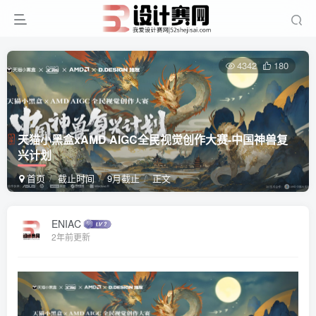
4342
180
天猫小黑盒xAMD AIGC全民视觉创作大赛-中国神兽复
兴计划
首页
截止时间
9月截止
正文
ENIAC
2年前更新