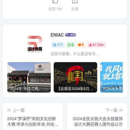
点赞
180
分享
ENIAC
171
0
8
67.3W+
这家伙很懒，什么都没有写...
2024年“寻遗江南，嘉有孔庙”嘉定区非遗文创设计大赛
【延期至2026年2月9日17:00】2025国文奖-两岸青年非遗文创大赛
上一篇
下一篇
2024"梦溪杯"宋韵文化创新
2024全民太极大会太极服饰
大赛:传承与创新并进,共绘文
设计大赛初赛入围作品公示
化新篇章