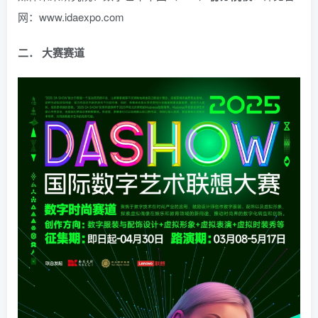
网：www.idaexpo.com
二． 大赛赛道