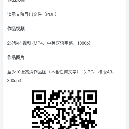
演示文稿导出文件（PDF）
作品视频
2分钟内视频 (MP4、中英双语字幕、1080p）
作品图片
至少10张高清作品图（不含任何文字）（JPG、横版A3、
300dpi）