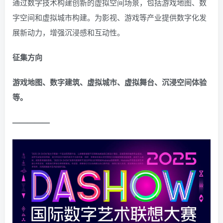
通过数字技术构建创新的虚拟空间场景，包括游戏地图、数
字空间和虚拟城市构建。为影视、游戏等产业提供数字化发
展新动力，增强沉浸感和互动性。
征集方向
游戏地图、数字建筑、虚拟城市、虚拟舞台、沉浸空间体验
等。
—————