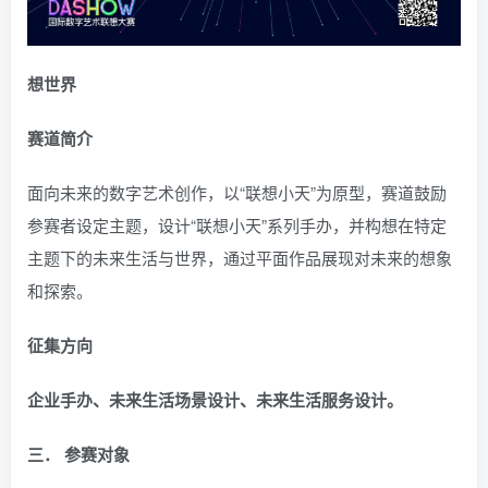
想世界
赛道简介
面向未来的数字艺术创作，以“联想小天”为原型，赛道鼓励
参赛者设定主题，设计“联想小天”系列手办，并构想在特定
主题下的未来生活与世界，通过平面作品展现对未来的想象
和探索。
征集方向
企业手办、未来生活场景设计、未来生活服务设计。
三． 参赛对象