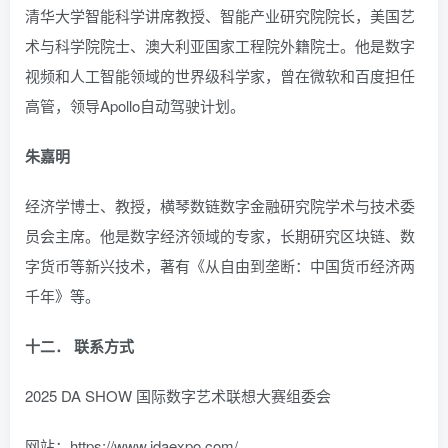
清华大学智能科学讲席教授、智能产业研究院院长，美国艺
术与科学院院士、澳大利亚国家工程院外籍院士。他是数字
视频和人工智能领域的世界级科学家，曾在微软和百度担任
高管，领导Apollo自动驾驶计划。
朱嘉明
经济学博士、教授，横琴数链数字金融研究院学术与技术委
员会主席。他是数字经济领域的专家，长期研究区块链、数
字货币等新兴技术，著有《从自由到垄断：中国货币经济两
千年》等。
十二． 联系方式
2025 DA SHOW 国际数字艺术联想大赛组委会
网站：https://www.idaexpo.com/