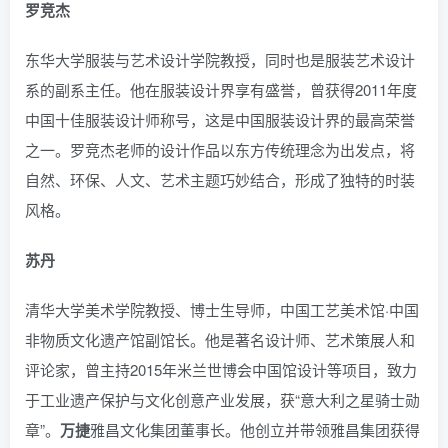
罗竞杰
东华大学服装与艺术设计学院教授，同时也是服装艺术设计
系的副系主任。他在服装设计界享有盛誉，曾获得2011年度
中国十佳服装设计师称号，这是中国服装设计界的最高荣誉
之一。罗竞杰老师的设计作品以东方传统理念为出发点，将
自然、环保、人文、艺术主题巧妙结合，形成了独特的时装
风格。
苏丹
清华大学美术学院教授、博士生导师，中国工艺美术馆·中国
非物质文化遗产馆副馆长。他是著名设计师、艺术策展人和
评论家，曾主持2015年米兰世博会中国馆设计等项目，致力
于工业遗产保护与文化创意产业发展，获“意大利之星骑士勋
章”。
万捷
雅昌文化集团董事长。他创立并带领雅昌集团获得