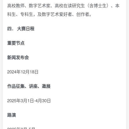
高校教师、数字艺术家、高校在读研究生（含博士生）、本
科生、专科生，及数字艺术爱好者、创作者。
四． 大赛日程
重要节点
新闻发布会
2024年12月18日
作品征集、讲座、邀展
2025年3月1日-4月30日
路演