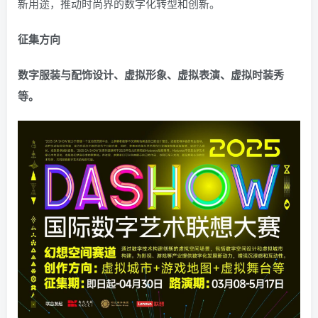
新用途，推动时尚界的数字化转型和创新。
征集方向
数字服装与配饰设计、虚拟形象、虚拟表演、虚拟时装秀
等。