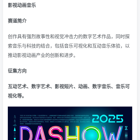
影视动画音乐
赛道简介
创作具有强烈故事性和视觉冲击力的数字艺术作品，同时探
索音乐与科技的结合，包括音乐可视化和互动音乐体验，以
推动影视动画产业的创新和进步。
征集方向
互动艺术、数字艺术、影视短片、动画、数字音乐、音乐可
视化等。