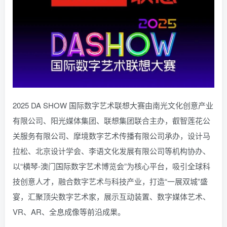
2025 DA SHOW 国际数字艺术联想大赛由南光文化创意产业
有限公司、阳光媒体集团、联想集团联合主办，叡智莲花公
关服务有限公司、摩境数字艺术传播有限公司承办，设计马
拉松、北京设计学会、李语文化发展有限公司等机构协办、
以“横琴-澳门国际数字艺术博览会”为核心平台，吸引全球科
技创意人才，融合数字艺术与科技产业，打造“一展双城”盛
宴，汇聚顶尖数字艺术家，展示互动装置、数字媒体艺术、
VR、AR、全息成像等前沿成果。