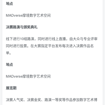
地点
MADverse摩境数字艺术空间
决赛路演与颁奖典礼
线下进行10组路演，同时进行线上直播，由大众与专业评审
同时进行投票。在大赛指定平台发布每次进入决赛作品名
单。
地点
MADverse摩境数字艺术空间
展览期
决赛人气奖、决赛金奖、路演一等奖等作品参加数字艺术博