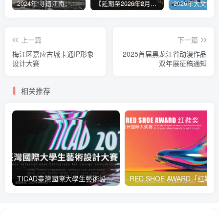
2024年“寻遗江南，嘉有孔庙”嘉定区非遗文创设计大赛
【延期至2026年2月9日17:00】2025国文奖-两岸青年非遗文创大赛
上一篇
下一篇
梅江区嘉应古城卡通IP形象
2025首届黑龙江省动漫作品
设计大赛
双年展征稿通知
相关推荐
TICAD臺灣國際大學生藝術設計大賽
RED 