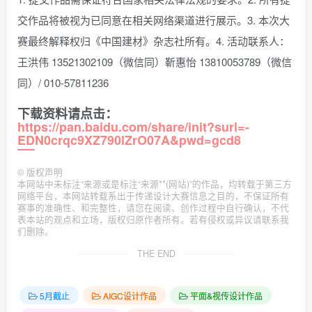
交作品将被视为已同意在相关网络渠道进行展示。3. 本次大
赛最终解释权归《中国建材》杂志社所有。4. 活动联系人：
王洪伟 13521302109（微信同）靳惠怡 13810053789（微信
同）/ 010-57811236
下载资料请点击：
https://pan.baidu.com/share/init?surl=-
EDN0crqc9XZ790lZrO07A&pwd=gcd8
©
版权声明
本网站中未标注“来源或是标注“来源**(网站)”的作品，均转载于第三方
网络平台，本网站转载系出于传递设计大赛信息之目的，不保证所有
赛事的准确性、和完整性，请您在阅读、创作过程中自行确认，不代
表本站的观点和立场，版权归原作者所有。若有侵权或异议请联系我
们删除。
THE END
5月截止
AIGC设计作品
平面&视传设计作品