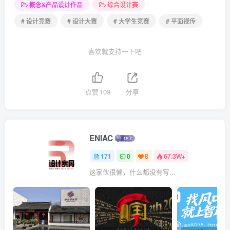
概念&产品设计作品
综合设计赛
# 设计竞赛
# 设计大赛
# 大学生竞赛
# 平面视传
喜欢就支持一下吧
点赞
109
分享
ENIAC
171
0
8
67.3W+
这家伙很懒，什么都没有写...