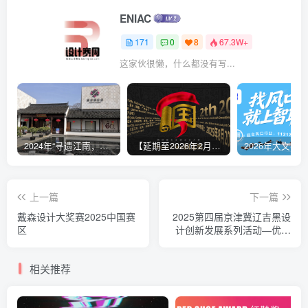
ENIAC
171
0
8
67.3W+
这家伙很懒，什么都没有写...
2024年“寻遗江南，嘉有孔庙”嘉定区非遗文创设计大赛
【延期至2026年2月9日17:00】2025国文奖-两岸青年非遗文创大赛
上一篇
下一篇
戴森设计大奖赛2025中国赛
2025第四届京津冀辽吉黑设
区
计创新发展系列活动—优秀
艺术设计作品展示活动征稿
相关推荐