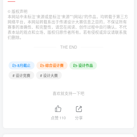
©
版权声明
本网站中未标注“来源或是标注“来源**(网站)”的作品，均转载于第三方
网络平台，本网站转载系出于传递设计大赛信息之目的，不保证所有
赛事的准确性、和完整性，请您在阅读、创作过程中自行确认，不代
表本站的观点和立场，版权归原作者所有。若有侵权或异议请联系我
们删除。
THE END
8月截止
综合设计赛
设计作品
# 设计竞赛
# 设计大赛
喜欢就支持一下吧
点赞
110
分享