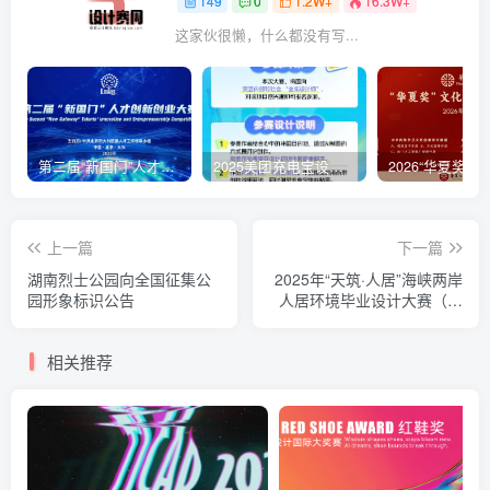
149
0
1.2W+
16.3W+
这家伙很懒，什么都没有写...
第二届“新国门”人才创新创业大赛项目征集公告
2025美团充电宝设计大赛
上一篇
下一篇
湖南烈士公园向全国征集公
2025年“天筑·人居”海峡两岸
园形象标识公告
人居环境毕业设计大赛（截
至2025.9.20）
相关推荐