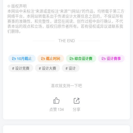
©
版权声明
本网站中未标注“来源或是标注“来源**(网站)”的作品，均转载于第三方
网络平台，本网站转载系出于传递设计大赛信息之目的，不保证所有
赛事的准确性、和完整性，请您在阅读、创作过程中自行确认，不代
表本站的观点和立场，版权归原作者所有。若有侵权或异议请联系我
们删除。
THE END
10月截止
截止时间
综合设计赛
设计赛事
# 设计竞赛
# 设计大赛
# 设计
喜欢就支持一下吧
点赞
134
分享