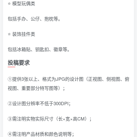
⭐ 模型玩偶类
包括手办、公仔、抱枕等。
⭐ 装饰挂件类
包括冰箱贴、钥匙扣、徽章等。
投稿要求
①提供3张以上、格式为JPG的设计图（正视图、侧视图、俯
视图、重要部分特写图等）；
②设计图分辨率不低于300DPI；
③需注明实物实际尺寸（长×宽×高CM）；
④需注明产品材质和颜色说明等；