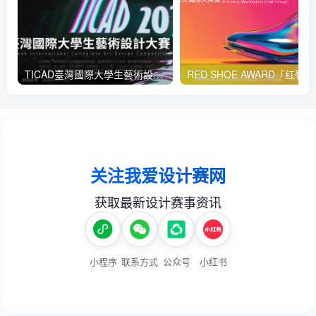
TICAD臺灣國際大學生藝術設計大賽
RED 