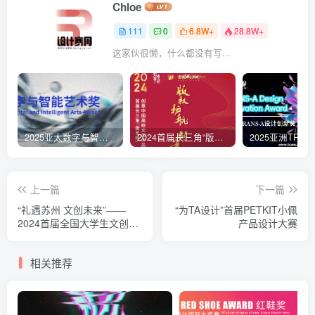
Chloe
111
0
6.8W+
28.8W+
这家伙很懒，什么都没有写...
2025亚太数字与智能艺术奖
2024首届长三角“版艺杯”创意中国 高校文创作品设计大赛
上一篇
下一篇
“礼遇苏州 文创未来”——
“为TA设计”首届PETKIT小佩
2024首届全国大学生文创大
产品设计大赛
赛
相关推荐