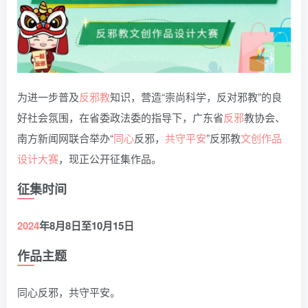
为进一步普及
反邪教
知识，营造“崇尚科学，反对邪教”的良
好社会氛围，在省委政法委的指导下，广东省
反邪
教协会、
南方新闻网联合举办“
同心
反邪，
共守
平安
”反邪教
文创
作品
设计
大赛
，现正公开征集作品。
征集时间
2024
年8月8日至10月15日
作品主题
同心反邪，共守平安。