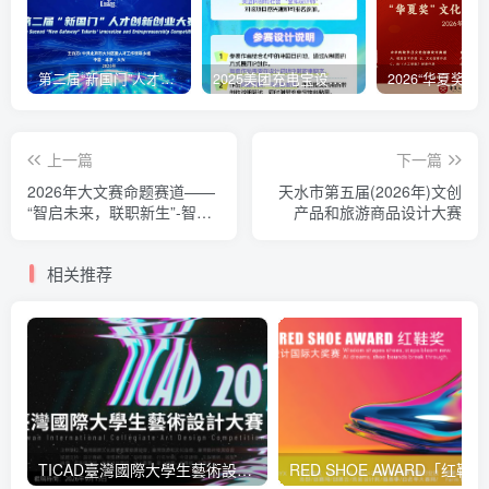
第二届“新国门”人才创新创业大赛项目征集公告
2025美团充电宝设计大赛
上一篇
下一篇
2026年大文赛命题赛道——
天水市第五届(2026年)文创
“智启未来，联职新生”-智联
产品和旅游商品设计大赛
招聘
相关推荐
TICAD臺灣國際大學生藝術設計大賽
RED 