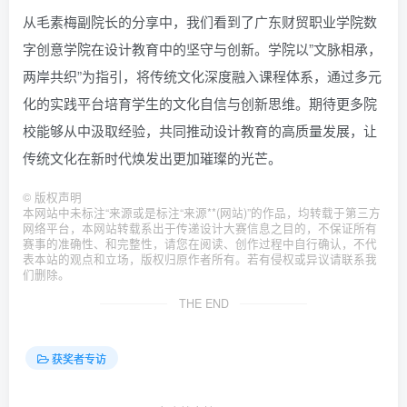
从毛素梅副院长的分享中，我们看到了广东财贸职业学院数
字创意学院在设计教育中的坚守与创新。学院以”文脉相承，
两岸共织”为指引，将传统文化深度融入课程体系，通过多元
化的实践平台培育学生的文化自信与创新思维。期待更多院
校能够从中汲取经验，共同推动设计教育的高质量发展，让
传统文化在新时代焕发出更加璀璨的光芒。
©
版权声明
本网站中未标注“来源或是标注“来源**(网站)”的作品，均转载于第三方
网络平台，本网站转载系出于传递设计大赛信息之目的，不保证所有
赛事的准确性、和完整性，请您在阅读、创作过程中自行确认，不代
表本站的观点和立场，版权归原作者所有。若有侵权或异议请联系我
们删除。
THE END
获奖者专访