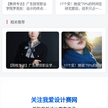
【教师专访】广东财贸职业
17个奖！她说"70%的时间在
学院罗苑彤：设计的终点不
研究题目，动手只占一小
是好看，而是共鸣——2025
段"——2025两岸数字艺术设
两岸数字艺术设计·年度奖
计·年度奖
相关推荐
【院校专访】广东财贸职业学院-副院长毛素梅——2025两岸数字艺术设计·年度奖
17个奖！她说”70%的时间在研究题目，动手只占一小