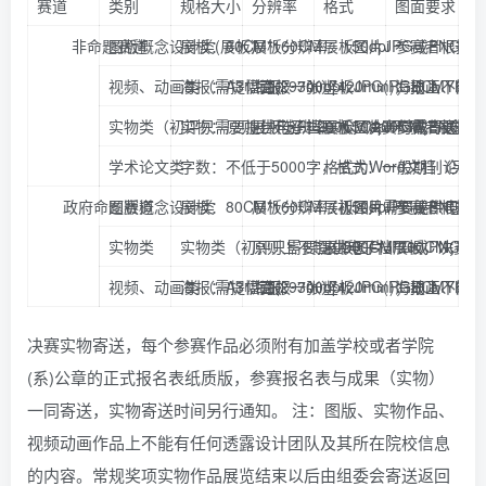
赛道
类别
规格大小
分辨率
格式
图面要求
非命题赛道
图版概念设计类(展板）
展板：80CM*160CM
展板分辨率：150dpi
展板图片JPG或PNG（
参赛者根据提
视频、动画类（需提供海报一张）
海报：A3幅面(297mm*420mm)；动画
海报：300dpi
竖板JPG(RGBCMYK
海报上不能出
实物类（初评只需要提供电子档展板，决赛时需寄送实
实物：原则上不超过200CM*200CM；展板：80
展板分辨率：150dpi
展板图片JPG或PNG（
参赛者根据提
学术论文类
字数：不低于5000字，格式：一般期刊论文
格式为Word文档（另外
政府命题赛道
图版概念设计类
展板：80CM*160CM（初评只需要提供
展板分辨率：150dpi
展板图片JPG或PNG（
参赛者根据提
实物类
实物类（初评只需要提供电子档展板，决赛时
原则上不超过200CM*200CM；展板
展板图片JPG或PNG（
视频、动画类（需提供海报一张）
海报：A3幅面(297mm*420mm)；动画
海报：300dpi
竖板JPG(RGBCMYK
海报上不能出
决赛实物寄送，每个参赛作品必须附有加盖学校或者学院
(系)公章的正式报名表纸质版，参赛报名表与成果（实物）
一同寄送，实物寄送时间另行通知。 注：图版、实物作品、
视频动画作品上不能有任何透露设计团队及其所在院校信息
的内容。常规奖项实物作品展览结束以后由组委会寄送返回