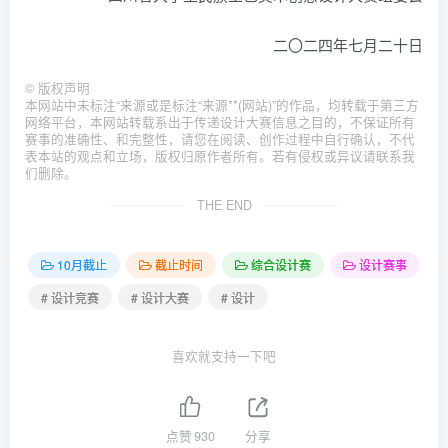
二〇二四年七月二十日
©
版权声明
本网站中未标注“来源或是标注“来源**(网站)”的作品，均转载于第三方
网络平台，本网站转载系出于传递设计大赛信息之目的，不保证所有
赛事的准确性、和完整性，请您在阅读、创作过程中自行确认，不代
表本站的观点和立场，版权归原作者所有。若有侵权或异议请联系我
们删除。
THE END
10月截止
截止时间
综合设计赛
设计赛事
# 设计竞赛
# 设计大赛
# 设计
喜欢就支持一下吧
点赞
930
分享