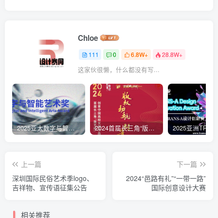
Chloe
111
0
6.8W+
28.8W+
这家伙很懒，什么都没有写...
2025亚太数字与智能艺术奖
2024首届长三角“版艺杯”创意中国 高校文创作品设计大赛
上一篇
下一篇
深圳国际民俗艺术季logo、
2024“邑路有礼”“一带一路”
吉祥物、宣传语征集公告
国际创意设计大赛
相关推荐