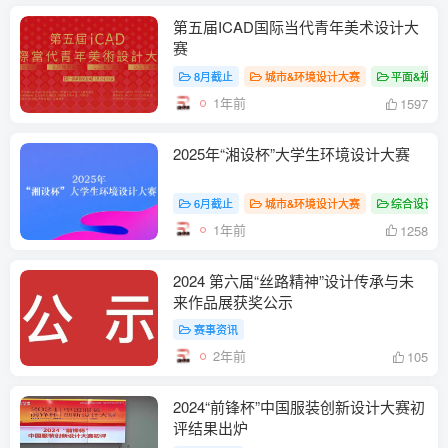
第五届ICAD国际当代青年美术设计大
赛
8月截止
城市&环境设计大赛
平面&视传
1年前
1597
2025年“湘设杯”大学生环境设计大赛
6月截止
城市&环境设计大赛
综合设计赛
1年前
1258
2024 第六届“丝路精神”设计传承与未
来作品展获奖公示
赛事资讯
2年前
105
2024“前锋杯”中国服装创新设计大赛初
评结果出炉