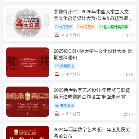
参赛倒计时！2026年中国大学生大文
赛文化创意设计大赛-公益&命题赛道-
大文赛
5月截止
6月截止
国内设计类赛事
2个月前
341
2025ICCC国际大学生文化设计大赛 延
期截稿通知
赛事资讯
4个月前
8
2025两岸数字艺术设计·年度奖与职徒
简历达成赛题合作设立”职面未来”简历
设计专项赛道
赛事资讯
6个月前
13
2024年两岸数字艺术设计·年度奖获奖
名单公布