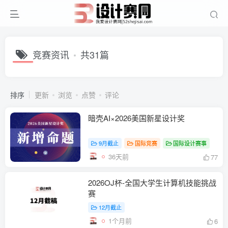
竞赛资讯
共31篇
排序
更新
浏览
点赞
评论
暗壳AI×2026美国新星设计奖
9月截止
国际竞赛
国际设计赛事
36天前
77
2026OJ杯-全国大学生计算机技能挑战
赛
12月截止
1个月前
6