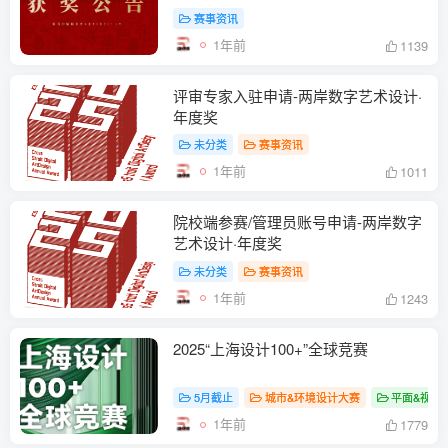
赛事资讯
1年前
1139
评审专家入驻申请-两岸数字艺术设计·
年度奖
未分类
赛事资讯
1年前
1011
院校端参赛/管理员账号申请-两岸数字
艺术设计·年度奖
未分类
赛事资讯
1年前
1243
2025“上海设计100+”全球竞赛
5月截止
城市&环境设计大赛
平面&视传
1年前
1779