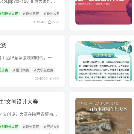
官方网站：http://www.pbhsz.cn/col.jsp?id=120 非遗大师作品文创设计大赛 在历史长河中，非物质文化遗产承载着中华民族数千年的智慧与情感，是我们民族文化身份的重要标识。非遗是历史的活化石...
文创设计大赛
# 设计竞赛
# 设计大赛
# 文创设计
5245
532
大赛
精彩歪嘴酒，创意无极限。 在这个品牌竞争激烈的时代，一句响亮的广告语往往能够成为品牌脱颖而出的利器。歪嘴酒，作为国内知名的露酒品牌，历经十年的拼搏与创新，已在酒类市场中占据一席之地...
设计赛
# 设计大赛
# 大学生竞赛
4995
60
新生”文创设计大赛
1、大赛背景 繁星计划“物焕新生”文创设计大赛在陕西省博物馆协会的指导下，由腾讯数字文化实验室发起繁星计划文创设计大赛。本次大赛将面向高校师生、设计爱好者、文创企业等组织及机构公开征...
文创设计大赛
# 设计竞赛
# 产品设计
# 文创设计