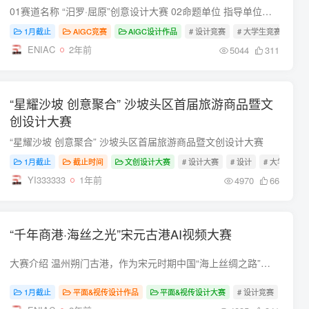
01赛道名称 “汨罗·屈原”创意设计大赛 02命题单位 指导单位：汨罗文旅集团有限公司 承办单位：湖南嘉树文化广告传媒有限责任公司 协办单位：汨罗芒果文旅有限公司、湖南理工学院美术与设计学...
1月截止
AIGC竞赛
AIGC设计作品
# 设计竞赛
# 大学生竞赛
# 
ENIAC
2年前
5044
311
“星耀沙坡 创意聚合” 沙坡头区首届旅游商品暨文
创设计大赛
“星耀沙坡 创意聚合” 沙坡头区首届旅游商品暨文创设计大赛
1月截止
截止时间
文创设计大赛
# 设计大赛
# 设计
# 大学生竞赛
YI333333
1年前
4970
66
“千年商港·海丝之光”宋元古港AI视频大赛
大赛介绍 温州朔门古港，作为宋元时期中国“海上丝绸之路”的璀璨明珠，见证了千年商港的辉煌历程，承载着深厚的历史文化底蕴。值此温州朔门古港入选中国十大考古新发现两周年之际，一场别开生...
1月截止
平面&视传设计作品
平面&视传设计大赛
# 设计竞赛
# 设