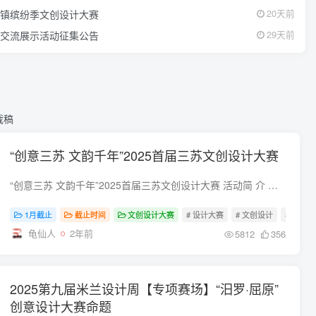
小镇缤纷季文创设计大赛
20天前
品交流展示活动征集公告
29天前
截稿
“创意三苏 文韵千年”2025首届三苏文创设计大赛
“创意三苏 文韵千年”2025首届三苏文创设计大赛 活动简 介 一家三父子，峨眉共比高。苏洵、苏轼、苏辙三父子以卓越道德文章，为后世所推崇敬仰。为推动三苏文化的传承与产业创新融合，此次活动...
1月截止
截止时间
文创设计大赛
# 设计大赛
# 文创设计
# 文创
龟仙人
2年前
5812
356
2025第九届米兰设计周【专项赛场】“汨罗·屈原”
创意设计大赛命题