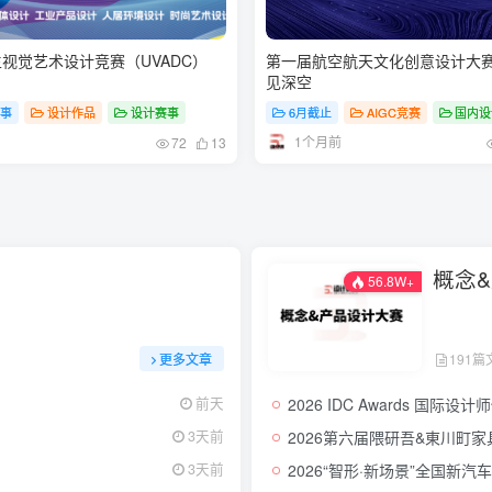
生视觉艺术设计竞赛（UVADC）
第一届航空航天文化创意设计大赛
见深空
赛事
# 设计
设计作品
设计赛事
6月截止
AIGC竞赛
国内设
1个月前
72
13
概念
56.8W+
更多文章
191篇
2026 IDC Awards 国际设
前天
2026第六届隈研吾&東川町
3天前
2026“智形·新场景”全国新
3天前