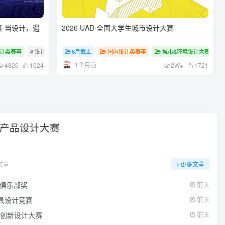
-当设计，遇
2026 UAD·全国大学生城市设计大赛
计类赛事
# 设计竞赛
# 设计大赛
6月截止
# 设计
国内设计类赛事
城市&环境设计大赛
#
1个月前
4826
1024
2W+
1721
&产品设计大赛
文章
更多文章
计师俱乐部奖
前天
家具设计竞赛
前天
汽车创新设计大赛
前天