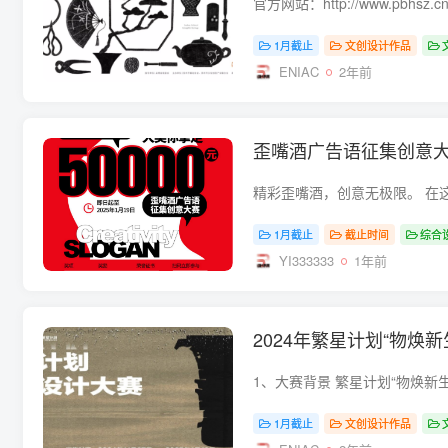
1月截止
文创设计作品
ENIAC
2年前
歪嘴酒广告语征集创意
1月截止
截止时间
综合
YI333333
1年前
2024年繁星计划“物焕
1月截止
文创设计作品