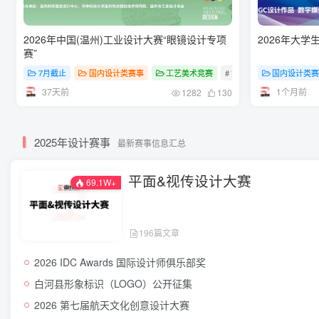
2026年中国(温州)工业设计大赛“眼镜设计专项
2026年大学
赛”
7月截止
国内设计类赛事
工艺美术竞赛
# 设计竞赛
国内设计类
# 设计大赛
37天前
1个月前
1282
130
2025年设计赛事
最新赛事信息汇总
平面&视传设计大赛
69.1W+
196篇文章
2026 IDC Awards 国际设计师俱乐部奖
白河县形象标识（LOGO）公开征集
2026 第七届航天文化创意设计大赛