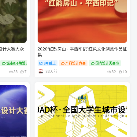
品设计大赛大众
2026“红韵房山 · 平西印记”红色文化创意作品征
集
城市&环境设计大赛
8月截止
产品设计竞赛
国内设计类赛事
33天前
38
7
82
10